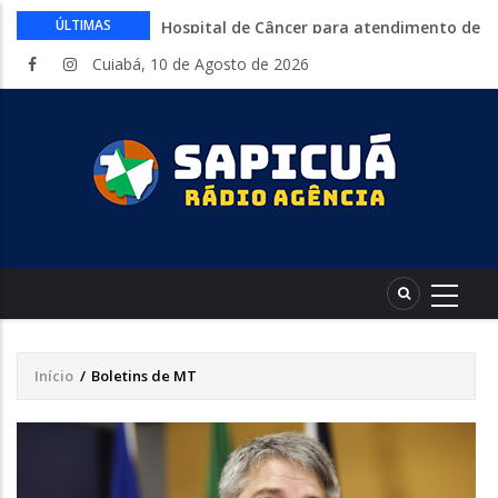
Cine Senar leva cinema gratuito a
ÚLTIMAS
municípios de Mato Grosso no mês de
Cuiabá, 10 de Agosto de 2026
agosto
Inep libera consulta aos locais de provas
do Encceja 2026. Exame 23 de agosto
Curso gratuito da Embrapa ensina a
montar hortas do plantio ao cultivo.
Inscrições abertas
Endividamento bate recorde mas
Desenrola 2.0 abre espaço para
reorganização financeira
HCanMT. Ministério da Saúde habilita
Hospital de Câncer para atendimento de
pacientes do SUS
Início
/
Boletins de MT
Trilha
de
navegação