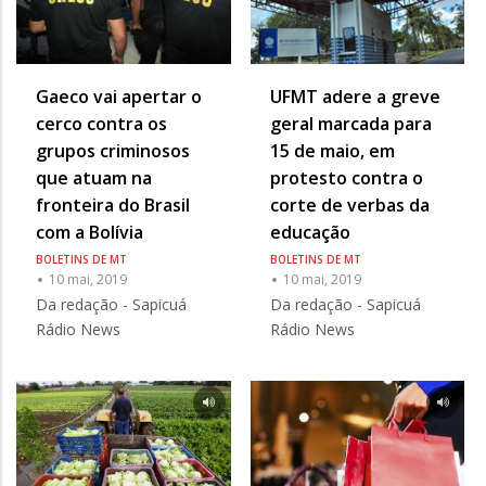
Gaeco vai apertar o
UFMT adere a greve
cerco contra os
geral marcada para
grupos criminosos
15 de maio, em
que atuam na
protesto contra o
fronteira do Brasil
corte de verbas da
com a Bolívia
educação
BOLETINS DE MT
BOLETINS DE MT
10 mai, 2019
10 mai, 2019
Da redação - Sapicuá
Da redação - Sapicuá
Rádio News
Rádio News