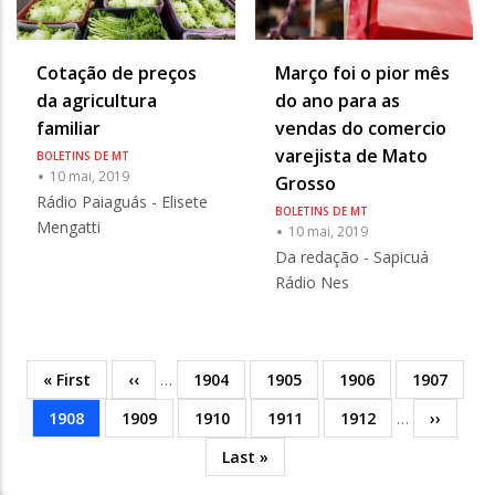
Cotação de preços
Março foi o pior mês
da agricultura
do ano para as
familiar
vendas do comercio
varejista de Mato
BOLETINS DE MT
10 mai, 2019
Grosso
Rádio Paiaguás - Elisete
BOLETINS DE MT
Mengatti
10 mai, 2019
Da redação - Sapicuá
Rádio Nes
Primeira
« First
Página
‹‹
…
Página
1904
Página
1905
Página
1906
Página
1907
Paginação
página
anterior
Página
1908
Página
1909
Página
1910
Página
1911
Página
1912
…
Próxima
››
atual
Última
Last »
página