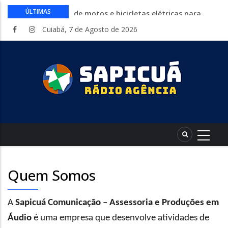
CAIXA e iFood facilitam financiamento
ÚLTIMAS
de motos e bicicletas elétricas para
entregadores
Cuiabá, 7 de Agosto de 2026
Circuito Fazenda Rosa estreia na
Exposul com imersão de mulheres nas
atividades do agronegócio
Várzea Grande oferece mais de 500
vagas de emprego em mutirão nesta
sexta-feira
Começa nesta sexta-feira em Cuiabá o
Mato Grosso AgroFestival, com rodeio e
shows nacionais
Lei torna mais rígidas punições para
crimes digitais contra menores
Quem Somos
A
Sapicuá Comunicação – Assessoria e Produções em
Áudio
é uma empresa que desenvolve atividades de