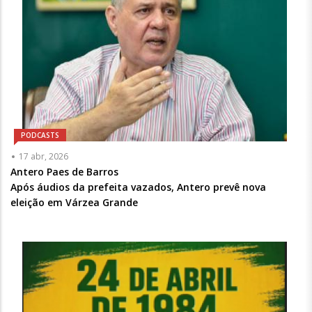
PODCASTS
Articulista
17 abr, 2026
ou
Antero Paes de Barros
Chamada
Após áudios da prefeita vazados, Antero prevê nova
-
eleição em Várzea Grande
Opcional