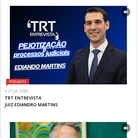
Opcional
PODCASTS
Articulista
27 jul, 2026
ou
TRT ENTREVISTA
Chamada
JUIZ EDIANDRO MARTINS
-
Opcional