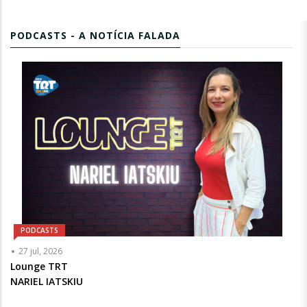
PODCASTS - A NOTÍCIA FALADA
PODCASTS
Articulista
27 jul, 2026
ou
Lounge TRT
Chamada
NARIEL IATSKIU
-