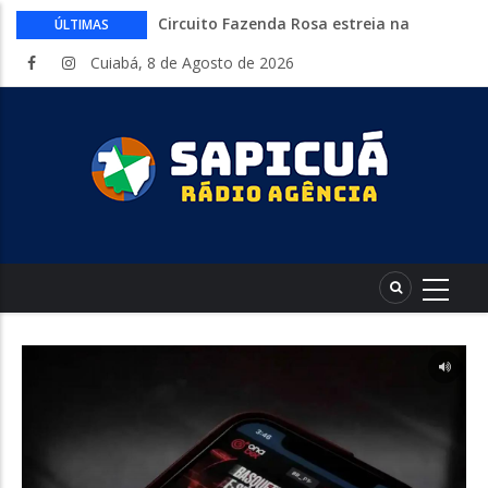
Circuito Fazenda Rosa estreia na
ÚLTIMAS
Exposul com imersão de mulheres nas
Cuiabá, 8 de Agosto de 2026
atividades do agronegócio
Várzea Grande oferece mais de 500
vagas de emprego em mutirão nesta
sexta-feira
Começa nesta sexta-feira em Cuiabá o
Mato Grosso AgroFestival, com rodeio e
shows nacionais
Lei torna mais rígidas punições para
crimes digitais contra menores
CAIXA e iFood facilitam financiamento
de motos e bicicletas elétricas para
entregadores