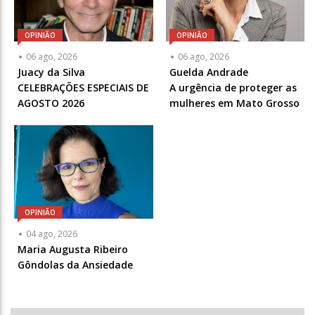
OPINIÃO
OPINIÃO
Articulista
Articulista
06 ago, 2026
06 ago, 2026
ou
ou
Juacy da Silva
Guelda Andrade
Chamada
Chamada
CELEBRAÇÕES ESPECIAIS DE
A urgência de proteger as
-
-
AGOSTO 2026
mulheres em Mato Grosso
Opcional
Opcional
OPINIÃO
Articulista
04 ago, 2026
ou
Maria Augusta Ribeiro
Chamada
Gôndolas da Ansiedade
-
Opcional