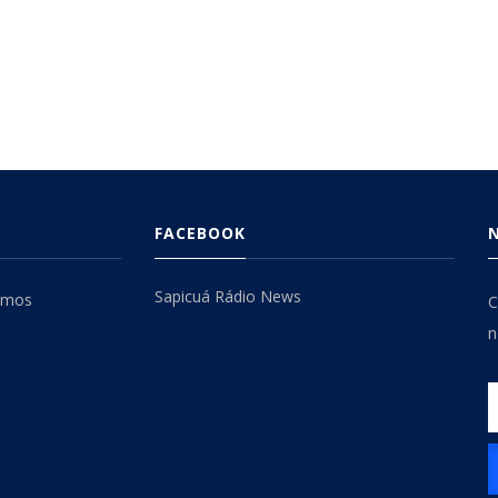
FACEBOOK
Sapicuá Rádio News
omos
C
n