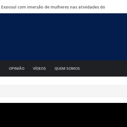
a Exposul com imersão de mulheres nas atividades do
500 vagas de emprego em mutirão nesta sexta-feira
iabá o Mato Grosso AgroFestival, com rodeio e shows
para crimes digitais contra menores
mento de motos e bicicletas elétricas para entregadores
S
OPINIÃO
VÍDEOS
QUEM SOMOS