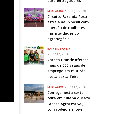
para entregadores
07 ago, 2026
MEIO AGRO
Circuito Fazenda Rosa
estreia na Exposul com
imersão de mulheres
nas atividades do
agronegócio
BOLETINS DE MT
07 ago, 2026
Várzea Grande oferece
mais de 500 vagas de
emprego em mutirão
nesta sexta-feira
07 ago, 2026
MEIO AGRO
Começa nesta sexta-
feira em Cuiabá o Mato
Grosso AgroFestival,
com rodeio e shows