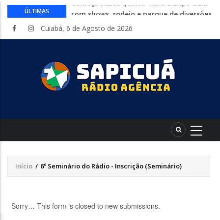
Começa nesta quinta-feira a Expo Guia
ÚLTIMAS
com shows, rodeio e parque de diversões
Ideb: todas as cidades nota 10 no
Cuiabá, 6 de Agosto de 2026
fundamental estão no Nordeste
Conheça 16 profissões que devem crescer
na indústria até 2035
Com entrada gratuita, segue até
sábado a Expolucas em Lucas do Rio
Verde
Proposta que altera regras para piso
mínimo do frete é sancionada
Início
/
6º Seminário do Rádio - Inscrição (Seminário)
Trilha
de
navegação
Sorry… This form is closed to new submissions.
Mensagem