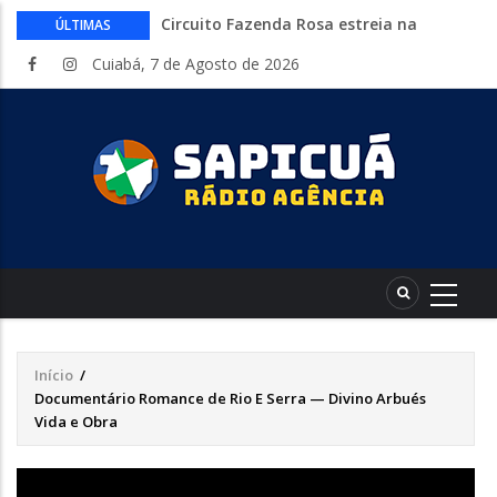
Circuito Fazenda Rosa estreia na
ÚLTIMAS
Exposul com imersão de mulheres nas
Cuiabá, 7 de Agosto de 2026
atividades do agronegócio
Várzea Grande oferece mais de 500
vagas de emprego em mutirão nesta
sexta-feira
Começa nesta sexta-feira em Cuiabá o
Mato Grosso AgroFestival, com rodeio e
shows nacionais
Lei torna mais rígidas punições para
crimes digitais contra menores
CAIXA e iFood facilitam financiamento
de motos e bicicletas elétricas para
entregadores
Início
/
Trilha
Documentário Romance de Rio E Serra — Divino Arbués
de
Vida e Obra
navegação