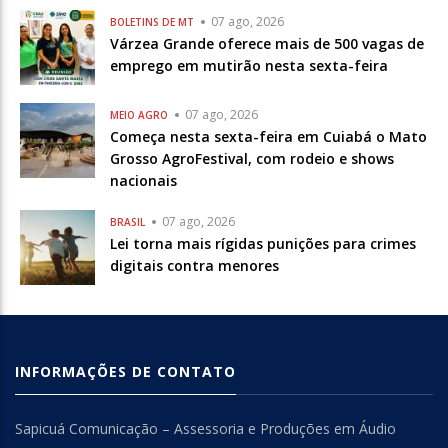
07 ago, 2026
BOLETINS DE MT
Várzea Grande oferece mais de 500 vagas de
emprego em mutirão nesta sexta-feira
07 ago, 2026
MEIO AGRO
Começa nesta sexta-feira em Cuiabá o Mato
Grosso AgroFestival, com rodeio e shows
nacionais
07 ago, 2026
BRASIL
Lei torna mais rígidas punições para crimes
digitais contra menores
INFORMAÇÕES DE CONTATO
Sapicuá Comunicação – Assessoria e Produções em Áudio