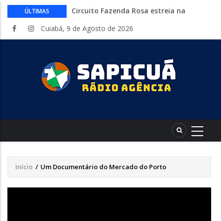
Circuito Fazenda Rosa estreia na
ÚLTIMAS
Exposul com imersão de mulheres nas
Cuiabá, 9 de Agosto de 2026
atividades do agronegócio
Várzea Grande oferece mais de 500
vagas de emprego em mutirão nesta
sexta-feira
Começa nesta sexta-feira em Cuiabá o
Mato Grosso AgroFestival, com rodeio e
shows nacionais
Lei torna mais rígidas punições para
crimes digitais contra menores
CAIXA e iFood facilitam financiamento
de motos e bicicletas elétricas para
entregadores
Início
/
Um Documentário do Mercado do Porto
Trilha
de
navegação