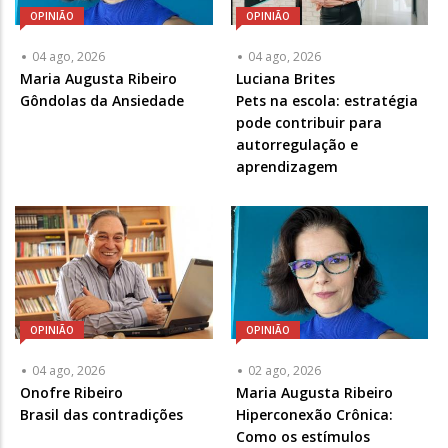
OPINIÃO
OPINIÃO
04 ago, 2026
04 ago, 2026
Articulista
Maria Augusta Ribeiro
Articulista
Luciana Brites
ou
Gôndolas da Ansiedade
ou
Pets na escola: estratégia
Chamada
Chamada
pode contribuir para
-
-
autorregulação e
Opcional
Opcional
aprendizagem
OPINIÃO
OPINIÃO
04 ago, 2026
02 ago, 2026
Articulista
Onofre Ribeiro
Articulista
Maria Augusta Ribeiro
ou
Brasil das contradições
ou
Hiperconexão Crônica:
Chamada
Chamada
Como os estímulos