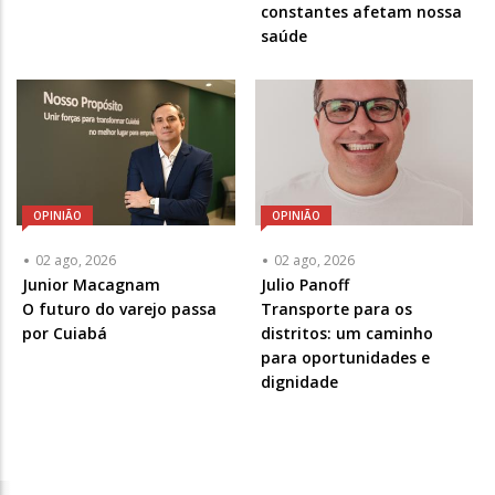
-
-
constantes afetam nossa
Opcional
Opcional
saúde
OPINIÃO
OPINIÃO
02 ago, 2026
02 ago, 2026
Articulista
Junior Macagnam
Articulista
Julio Panoff
ou
O futuro do varejo passa
ou
Transporte para os
Chamada
por Cuiabá
Chamada
distritos: um caminho
-
-
para oportunidades e
Opcional
Opcional
dignidade