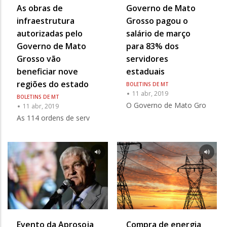
As obras de
Governo de Mato
infraestrutura
Grosso pagou o
autorizadas pelo
salário de março
Governo de Mato
para 83% dos
Grosso vão
servidores
beneficiar nove
estaduais
regiões do estado
BOLETINS DE MT
11 abr, 2019
BOLETINS DE MT
O Governo de Mato Gro
11 abr, 2019
As 114 ordens de serv
Evento da Aprosoja
Compra de energia