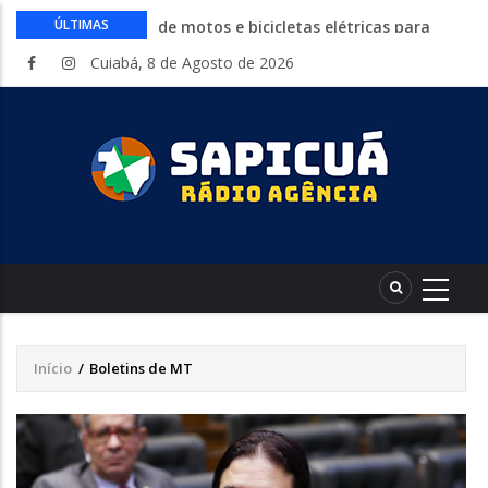
Circuito Fazenda Rosa estreia na
ÚLTIMAS
Exposul com imersão de mulheres nas
Cuiabá, 8 de Agosto de 2026
atividades do agronegócio
Várzea Grande oferece mais de 500
vagas de emprego em mutirão nesta
sexta-feira
Começa nesta sexta-feira em Cuiabá o
Mato Grosso AgroFestival, com rodeio e
shows nacionais
Lei torna mais rígidas punições para
crimes digitais contra menores
CAIXA e iFood facilitam financiamento
de motos e bicicletas elétricas para
entregadores
Início
/
Boletins de MT
Trilha
de
navegação