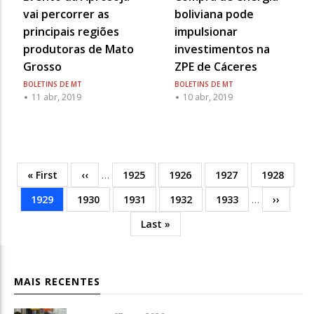
vai percorrer as
boliviana pode
principais regiões
impulsionar
produtoras de Mato
investimentos na
Grosso
ZPE de Cáceres
BOLETINS DE MT
BOLETINS DE MT
11 abr, 2019
10 abr, 2019
Primeira
« First
Página
‹‹
…
Página
1925
Página
1926
Página
1927
Página
1928
Paginação
página
anterior
Página
1929
Página
1930
Página
1931
Página
1932
Página
1933
…
Próxima
››
atual
Última
Last »
página
MAIS RECENTES