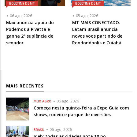
BOLETINS DE MT
BOLETINS DE MT
06 ago, 2026
05 ago, 2026
Max anuncia apoio do
MT MAIS CONECTADO.
Podemos a Pivetta e
Latam Brasil anuncia
ganha 2ª suplência de
novos voos partindo de
senador
Rondonópolis e Cuiabá
MAIS RECENTES
06 ago, 2026
MEIO AGRO
Começa nesta quinta-feira a Expo Guia com
shows, rodeio e parque de diversões
06 ago, 2026
BRASIL
Ideb: todas as cidades nota 10 no