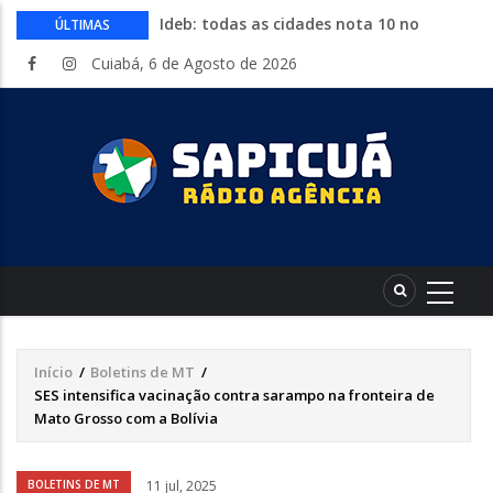
Ideb: todas as cidades nota 10 no
ÚLTIMAS
fundamental estão no Nordeste
Cuiabá, 6 de Agosto de 2026
Conheça 16 profissões que devem crescer
na indústria até 2035
Com entrada gratuita, segue até
sábado a Expolucas em Lucas do Rio
Verde
Proposta que altera regras para piso
mínimo do frete é sancionada
Começa nesta quinta-feira a Expo Guia
com shows, rodeio e parque de diversões
Início
/
Boletins de MT
/
Trilha
SES intensifica vacinação contra sarampo na fronteira de
de
Mato Grosso com a Bolívia
navegação
Áudio
BOLETINS DE MT
11 jul, 2025