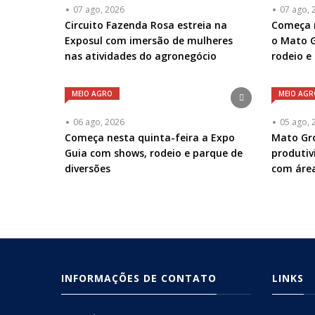
07 ago, 2026
07 ago, 
Circuito Fazenda Rosa estreia na
Começa n
Exposul com imersão de mulheres
o Mato G
nas atividades do agronegócio
rodeio e
MEIO AGRO
MEIO AGR
06 ago, 2026
05 ago, 
Começa nesta quinta-feira a Expo
Mato Gro
Guia com shows, rodeio e parque de
produti
diversões
com área
INFORMAÇÕES DE CONTATO
LINKS