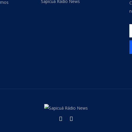
Sapicuá Rádio News
omos
C
n