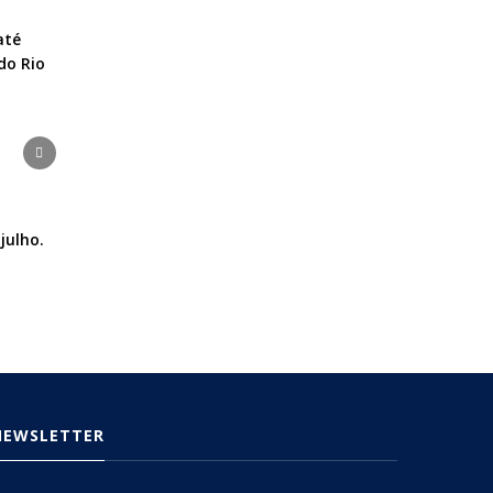
até
do Rio
julho.
NEWSLETTER