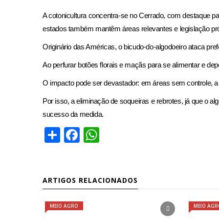
A cotonicultura concentra-se no Cerrado, com destaque p
estados também mantêm áreas relevantes e legislação próp
Originário das Américas, o bicudo-do-algodoeiro ataca pref
Ao perfurar botões florais e maçãs para se alimentar e d
O impacto pode ser devastador: em áreas sem controle, a
Por isso, a eliminação de soqueiras e rebrotes, já que o al
sucesso da medida.
Share
Facebook
WhatsApp
ARTIGOS RELACIONADOS
MEIO AGRO
MEIO AGR