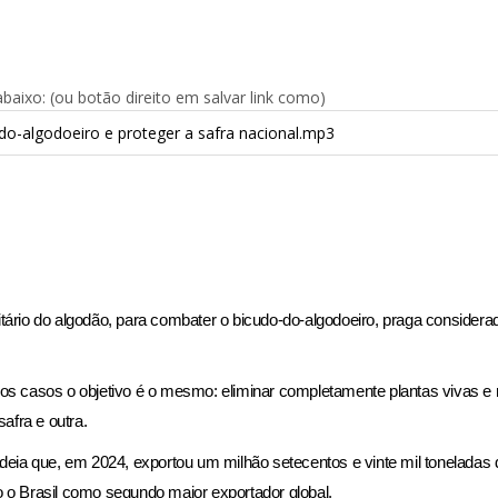
aixo: (ou botão direito em salvar link como)
do-algodoeiro e proteger a safra nacional.mp3
tário do algodão, para combater o bicudo-do-algodoeiro, praga considera
os casos o objetivo é o mesmo: eliminar completamente plantas vivas e 
afra e outra.
deia que, em 2024, exportou um milhão setecentos e vinte mil toneladas d
 o Brasil como segundo maior exportador global.