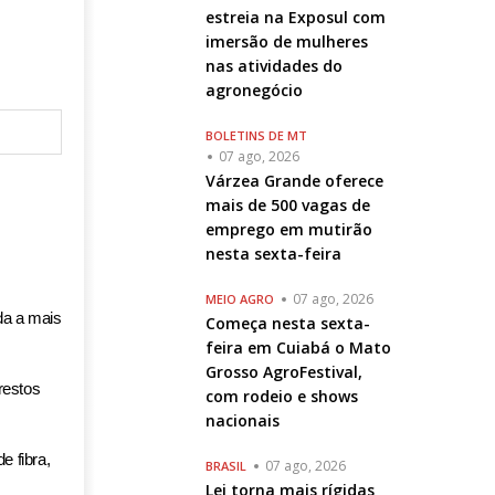
estreia na Exposul com
imersão de mulheres
nas atividades do
agronegócio
BOLETINS DE MT
07 ago, 2026
Várzea Grande oferece
mais de 500 vagas de
emprego em mutirão
nesta sexta-feira
07 ago, 2026
MEIO AGRO
da a mais
Começa nesta sexta-
feira em Cuiabá o Mato
Grosso AgroFestival,
restos
com rodeio e shows
nacionais
e fibra,
07 ago, 2026
BRASIL
Lei torna mais rígidas