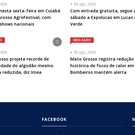
2026
06 ago, 2026
esta sexta-feira em Cuiabá
Com entrada gratuita, segue 
rosso AgroFestival, com
sábado a Expolucas em Lucas 
 shows nacionais
Verde
O
MEIO AGRO
2026
05 ago, 2026
sso projeta recorde de
Mato Grosso registra redução
vidade do algodão mesmo
histórica de focos de calor em 
 reduzida, diz Imea
Bombeiros mantém alerta
FACEBOOK