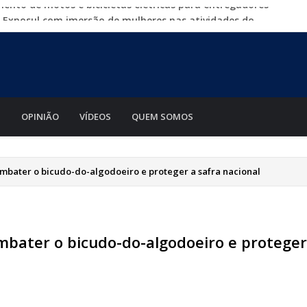
a Exposul com imersão de mulheres nas atividades do
500 vagas de emprego em mutirão nesta sexta-feira
iabá o Mato Grosso AgroFestival, com rodeio e shows
para crimes digitais contra menores
mento de motos e bicicletas elétricas para entregadores
S
OPINIÃO
VÍDEOS
QUEM SOMOS
ombater o bicudo-do-algodoeiro e proteger a safra nacional
mbater o bicudo-do-algodoeiro e proteger