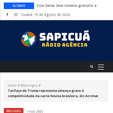
Cine Senar leva cinema gratuito a
ÚLTIMAS
municípios de Mato Grosso no mês de
Cuiabá, 10 de Agosto de 2026
agosto
Inep libera consulta aos locais de provas
do Encceja 2026. Exame 23 de agosto
Curso gratuito da Embrapa ensina a
montar hortas do plantio ao cultivo.
Inscrições abertas
Endividamento bate recorde mas
Desenrola 2.0 abre espaço para
reorganização financeira
HCanMT. Ministério da Saúde habilita
Hospital de Câncer para atendimento de
pacientes do SUS
Início
/
Meio Agro
/
Trilha
Tarifaço de Trump representa ameaça grave à
de
competitividade da carne bovina brasileira, diz Acrimat
navegação
Áudio
MEIO AGRO
14 jul, 2025