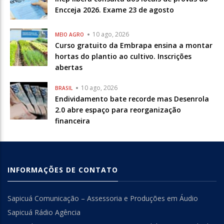
Encceja 2026. Exame 23 de agosto
10 ago, 2026
MEIO AGRO
Curso gratuito da Embrapa ensina a montar
hortas do plantio ao cultivo. Inscrições
abertas
10 ago, 2026
BRASIL
Endividamento bate recorde mas Desenrola
2.0 abre espaço para reorganização
financeira
INFORMAÇÕES DE CONTATO
Sapicuá Comunicação – Assessoria e Produções em Áudio
Sapicuá Rádio Agência