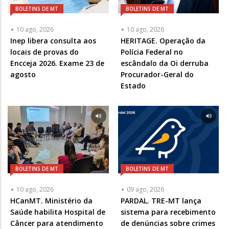
BOLETINS DE MT
BOLETINS DE MT
10 ago, 2026
10 ago, 2026
Inep libera consulta aos
HERITAGE. Operação da
locais de provas do
Polícia Federal no
Encceja 2026. Exame 23 de
escândalo da Oi derruba
agosto
Procurador-Geral do
Estado
BOLETINS DE MT
BOLETINS DE MT
10 ago, 2026
09 ago, 2026
HCanMT. Ministério da
PARDAL. TRE-MT lança
Saúde habilita Hospital de
sistema para recebimento
Câncer para atendimento
de denúncias sobre crimes