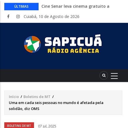
Cine Senar leva cinema gratuito a
ÚLTIMAS
municípios de Mato Grosso no mês de
Cuiabá, 10 de Agosto de 2026
agosto
Inep libera consulta aos locais de provas
do Encceja 2026. Exame 23 de agosto
Curso gratuito da Embrapa ensina a
montar hortas do plantio ao cultivo.
Inscrições abertas
Endividamento bate recorde mas
Desenrola 2.0 abre espaço para
reorganização financeira
HCanMT. Ministério da Saúde habilita
Hospital de Câncer para atendimento de
pacientes do SUS
Início
/
Boletins de MT
/
Trilha
Uma em cada seis pessoas no mundo é afetada pela
de
solidão, diz OMS
navegação
Áudio
BOLETINS DE MT
07 jul, 2025