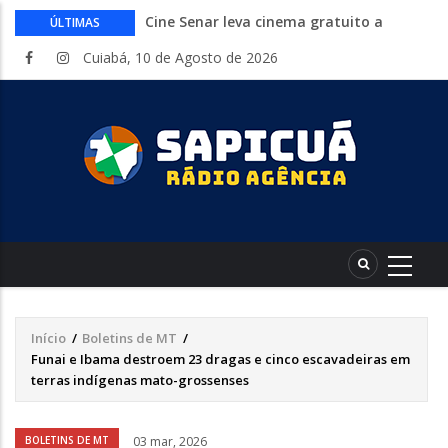
Cine Senar leva cinema gratuito a
ÚLTIMAS
municípios de Mato Grosso no mês de
Cuiabá, 10 de Agosto de 2026
agosto
Inep libera consulta aos locais de provas
do Encceja 2026. Exame 23 de agosto
Curso gratuito da Embrapa ensina a
montar hortas do plantio ao cultivo.
Inscrições abertas
Endividamento bate recorde mas
Desenrola 2.0 abre espaço para
reorganização financeira
HCanMT. Ministério da Saúde habilita
Hospital de Câncer para atendimento de
pacientes do SUS
Início
/
Boletins de MT
/
Trilha
Funai e Ibama destroem 23 dragas e cinco escavadeiras em
de
terras indígenas mato-grossenses
navegação
Áudio
BOLETINS DE MT
03 mar, 2026