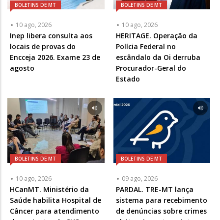
BOLETINS DE MT
BOLETINS DE MT
10 ago, 2026
10 ago, 2026
Inep libera consulta aos
HERITAGE. Operação da
locais de provas do
Polícia Federal no
Encceja 2026. Exame 23 de
escândalo da Oi derruba
agosto
Procurador-Geral do
Estado
BOLETINS DE MT
BOLETINS DE MT
10 ago, 2026
09 ago, 2026
HCanMT. Ministério da
PARDAL. TRE-MT lança
Saúde habilita Hospital de
sistema para recebimento
Câncer para atendimento
de denúncias sobre crimes