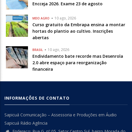
Encceja 2026. Exame 23 de agosto
10 ago, 2026
MEIO AGRO
Curso gratuito da Embrapa ensina a montar
hortas do plantio ao cultivo. Inscrições
abertas
10 ago, 2026
BRASIL
Endividamento bate recorde mas Desenrola
2.0 abre espaço para reorganização
financeira
INFORMAÇÕES DE CONTATO
Sapicuá Comunicação – Assessoria e Produções em Áudio
Sapicuá Rádio Agência
Endereço: Rua G, nº 05, Setor Centro Sul, bairro Morada do