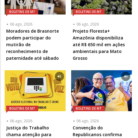
BOLETINS DE MT
BOLETINS DE MT
06 ago, 2026
06 ago, 2026
Moradores de Brasnorte
Projeto Floresta+
podem participar do
Amazônia disponibiliza
mutirão de
até R$ 650 mil em ações
reconhecimento de
ambientais para Mato
paternidade até sábado
Grosso
BOLETINS DE MT
BOLETINS DE MT
06 ago, 2026
06 ago, 2026
Justiça do Trabalho
Convenção do
chama atenção para
Republicanos confirma