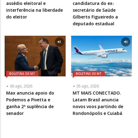
assédio eleitoral e
candidatura do ex-
interferência na liberdade
secretário de Saúde
do eleitor
Gilberto Figueiredo a
deputado estadual
BOLETINS DE MT
BOLETINS DE MT
06 ago, 2026
05 ago, 2026
Max anuncia apoio do
MT MAIS CONECTADO.
Podemos a Pivetta e
Latam Brasil anuncia
ganha 2ª suplência de
novos voos partindo de
senador
Rondonópolis e Cuiabá