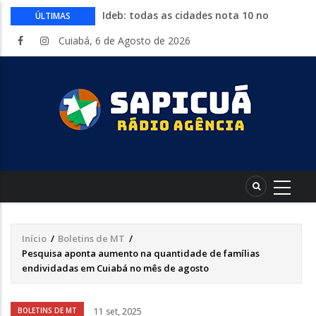
Ideb: todas as cidades nota 10 no
ÚLTIMAS
fundamental estão no Nordeste
Cuiabá, 6 de Agosto de 2026
Conheça 16 profissões que devem crescer
na indústria até 2035
Com entrada gratuita, segue até
sábado a Expolucas em Lucas do Rio
Verde
Proposta que altera regras para piso
mínimo do frete é sancionada
Começa nesta quinta-feira a Expo Guia
com shows, rodeio e parque de diversões
Início
/
Boletins de MT
/
Trilha
Pesquisa aponta aumento na quantidade de famílias
de
endividadas em Cuiabá no mês de agosto
navegação
Áudio
BOLETINS DE MT
11 set, 2025