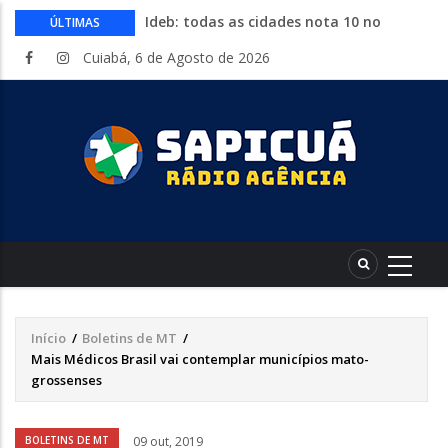
Ideb: todas as cidades nota 10 no
ÚLTIMAS
fundamental estão no Nordeste
Cuiabá, 6 de Agosto de 2026
Conheça 16 profissões que devem crescer
na indústria até 2035
Com entrada gratuita, segue até
sábado a Expolucas em Lucas do Rio
Verde
Proposta que altera regras para piso
mínimo do frete é sancionada
Começa nesta quinta-feira a Expo Guia
com shows, rodeio e parque de diversões
Início
/
Boletins de MT
/
Trilha
Mais Médicos Brasil vai contemplar municípios mato-
de
grossenses
navegação
Áudio
BOLETINS DE MT
09 out, 2019