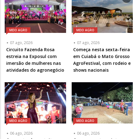
MEIO AGRO
MEIO AGRO
07 ago, 2026
07 ago, 2026
Circuito Fazenda Rosa
Começa nesta sexta-feira
estreia na Exposul com
em Cuiabá o Mato Grosso
imersão de mulheres nas
AgroFestival, com rodeio e
atividades do agronegócio
shows nacionais
MEIO AGRO
MEIO AGRO
06 ago, 2026
06 ago, 2026