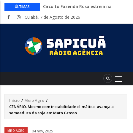
Circuito Fazenda Rosa estreia na
ÚLTIMAS
Exposul com imersão de mulheres nas
Cuiabá, 7 de Agosto de 2026
atividades do agronegócio
Várzea Grande oferece mais de 500
vagas de emprego em mutirão nesta
sexta-feira
Começa nesta sexta-feira em Cuiabá o
Mato Grosso AgroFestival, com rodeio e
shows nacionais
Lei torna mais rígidas punições para
crimes digitais contra menores
CAIXA e iFood facilitam financiamento
de motos e bicicletas elétricas para
entregadores
Início
/
Meio Agro
/
Trilha
CENÁRIO. Mesmo com instabilidade climática, avança a
de
semeadura da soja em Mato Grosso
navegação
Áudio
MEIO AGRO
04 nov, 2025