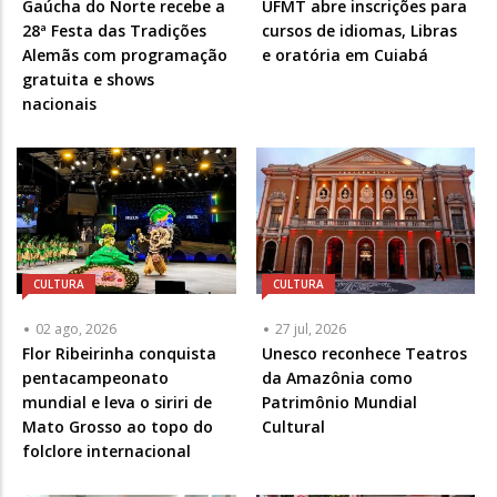
Gaúcha do Norte recebe a
UFMT abre inscrições para
28ª Festa das Tradições
cursos de idiomas, Libras
Alemãs com programação
e oratória em Cuiabá
gratuita e shows
nacionais
CULTURA
CULTURA
02 ago, 2026
27 jul, 2026
Flor Ribeirinha conquista
Unesco reconhece Teatros
pentacampeonato
da Amazônia como
mundial e leva o siriri de
Patrimônio Mundial
Mato Grosso ao topo do
Cultural
folclore internacional