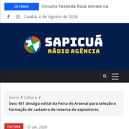
Circuito Fazenda Rosa estreia na
ÚLTIMAS
Exposul com imersão de mulheres nas
Cuiabá, 6 de Agosto de 2026
atividades do agronegócio
Várzea Grande oferece mais de 500
vagas de emprego em mutirão nesta
sexta-feira
Começa nesta sexta-feira em Cuiabá o
Mato Grosso AgroFestival, com rodeio e
shows nacionais
Lei torna mais rígidas punições para
crimes digitais contra menores
CAIXA e iFood facilitam financiamento
de motos e bicicletas elétricas para
entregadores
Início
/
Cultura
/
Trilha
Sesc-MT divulga edital da Feira do Arsenal para seleção e
de
formação de cadastro de reserva de expositores
navegação
CULTURA
07 jan, 2026