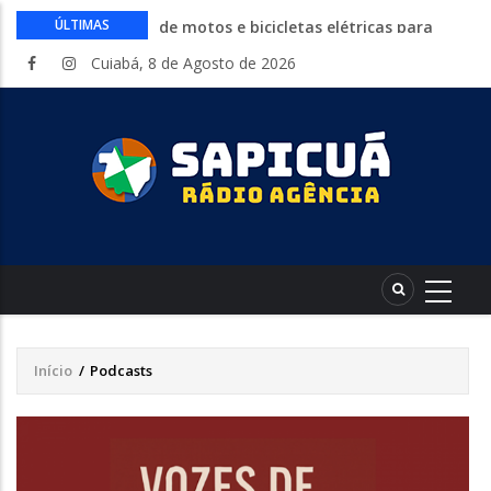
Circuito Fazenda Rosa estreia na
ÚLTIMAS
Exposul com imersão de mulheres nas
Cuiabá, 8 de Agosto de 2026
atividades do agronegócio
Várzea Grande oferece mais de 500
vagas de emprego em mutirão nesta
sexta-feira
Começa nesta sexta-feira em Cuiabá o
Mato Grosso AgroFestival, com rodeio e
shows nacionais
Lei torna mais rígidas punições para
crimes digitais contra menores
CAIXA e iFood facilitam financiamento
de motos e bicicletas elétricas para
entregadores
Início
/
Podcasts
Trilha
de
navegação