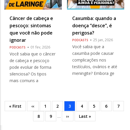
Câncer de cabeça e
Caxumba: quando a
pescoço: sintomas
doença “desce”, é
que você não pode
perigosa?
ignorar
25 jan, 2026
PODCASTS
Você sabia que a
01 fev, 2026
PODCASTS
caxumba pode causar
Você sabia que o câncer
complicações nos
de cabeça e pescoço
testículos, ovários e até
pode evoluir de forma
meningite? Embora ge
silenciosa? Os tipos
mais comuns a
Primeira
« First
Página
‹‹
Página
1
Página
2
Página
3
Página
4
Página
5
Página
6
Págin
7
Paginação
página
anterior
atual
Página
8
Página
9
…
Próxima
››
Última
Last »
página