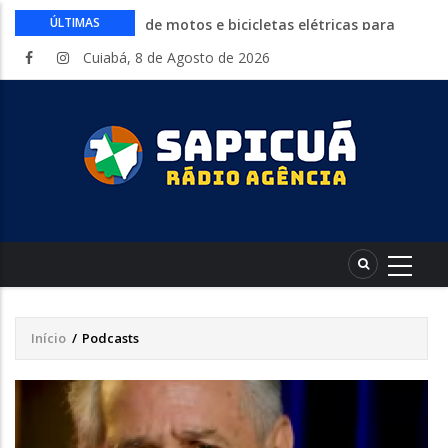
Circuito Fazenda Rosa estreia na
ÚLTIMAS
Exposul com imersão de mulheres nas
Cuiabá, 8 de Agosto de 2026
atividades do agronegócio
Várzea Grande oferece mais de 500
vagas de emprego em mutirão nesta
sexta-feira
Começa nesta sexta-feira em Cuiabá o
Mato Grosso AgroFestival, com rodeio e
shows nacionais
Lei torna mais rígidas punições para
crimes digitais contra menores
CAIXA e iFood facilitam financiamento
de motos e bicicletas elétricas para
entregadores
Início
/
Podcasts
Trilha
de
navegação