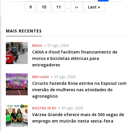
página
anterior
atual
Página
9
Página
10
Página
11
…
Próxima
››
Última
Last »
página
MAIS RECENTES
07 ago, 2026
BRASIL
CAIXA e iFood facilitam financiamento de
motos e bicicletas elétricas para
entregadores
07 ago, 2026
MEIO AGRO
Circuito Fazenda Rosa estreia na Exposul com
imersão de mulheres nas atividades do
agronegócio
07 ago, 2026
BOLETINS DE MT
Várzea Grande oferece mais de 500 vagas de
emprego em mutirão nesta sexta-feira