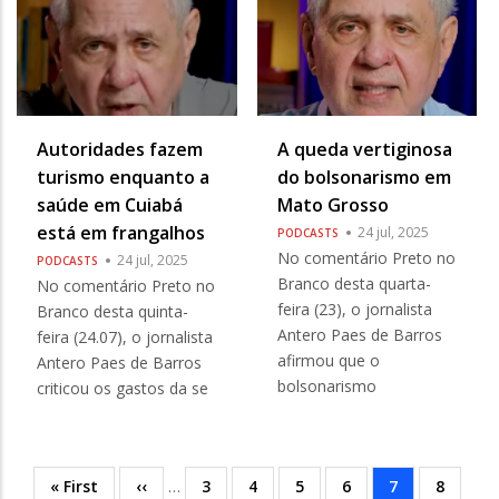
Autoridades fazem
A queda vertiginosa
turismo enquanto a
do bolsonarismo em
saúde em Cuiabá
Mato Grosso
está em frangalhos
24 jul, 2025
PODCASTS
No comentário Preto no
24 jul, 2025
PODCASTS
Branco desta quarta-
No comentário Preto no
feira (23), o jornalista
Branco desta quinta-
Antero Paes de Barros
feira (24.07), o jornalista
afirmou que o
Antero Paes de Barros
bolsonarismo
criticou os gastos da se
Primeira
« First
Página
‹‹
…
Página
3
Página
4
Página
5
Página
6
Página
7
Página
8
Paginação