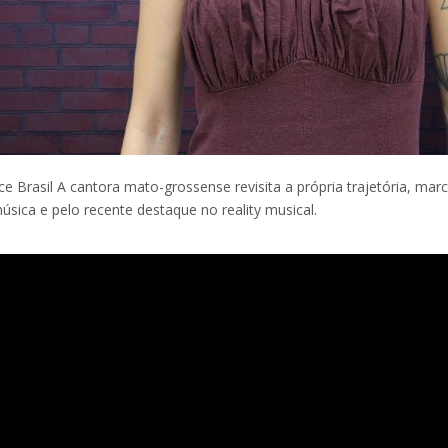
e Brasil A cantora mato-grossense revisita a própria trajetória, mar
música e pelo recente destaque no reality musical.