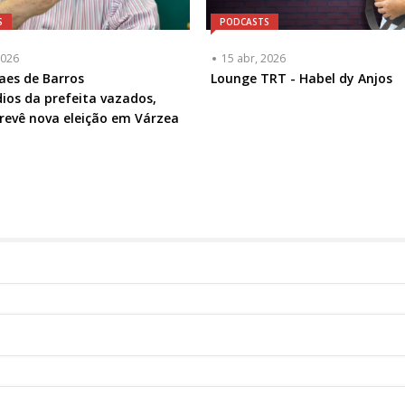
S
PODCASTS
2026
15 abr, 2026
ta
aes de Barros
Lounge TRT - Habel dy Anjos
ios da prefeita vazados,
a
revê nova eleição em Várzea
l