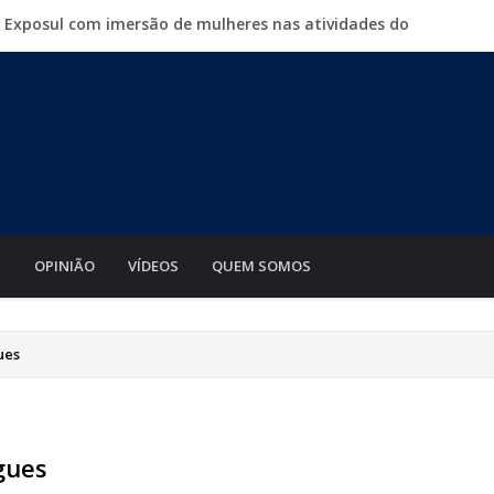
a Exposul com imersão de mulheres nas atividades do
500 vagas de emprego em mutirão nesta sexta-feira
iabá o Mato Grosso AgroFestival, com rodeio e shows
para crimes digitais contra menores
mento de motos e bicicletas elétricas para entregadores
S
OPINIÃO
VÍDEOS
QUEM SOMOS
ues
gues