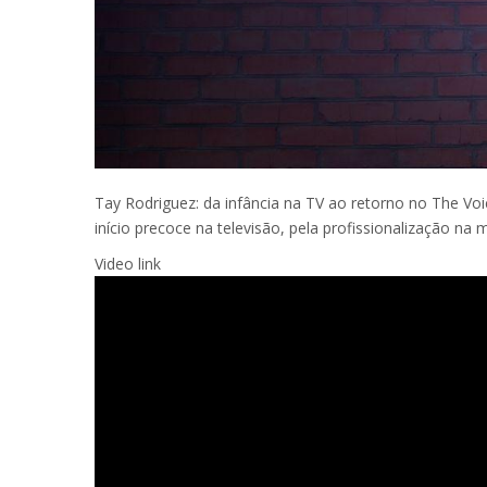
Tay Rodriguez: da infância na TV ao retorno no The Voic
início precoce na televisão, pela profissionalização na 
Video link