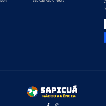
Sapicuá Rádio News
omos
C
n