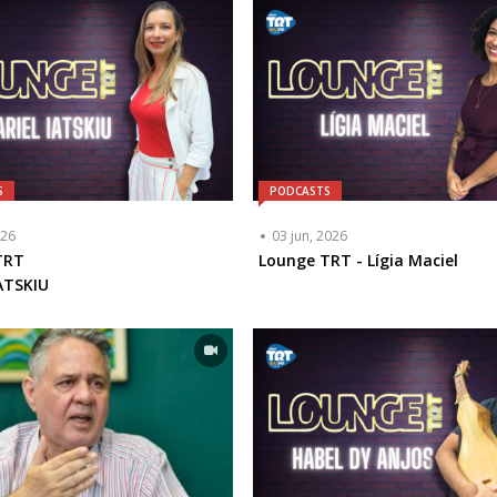
S
PODCASTS
026
03 jun, 2026
ta
TRT
Lounge TRT - Lígia Maciel
ATSKIU
a
l