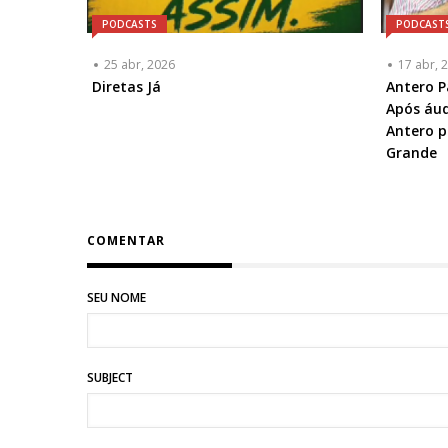
PODCASTS
PODCAST
25 abr, 2026
17 abr, 
Diretas Já
Articulis
Antero P
ou
Após áud
Chamad
Antero p
-
Grande
Opciona
COMENTAR
SEU NOME
SUBJECT