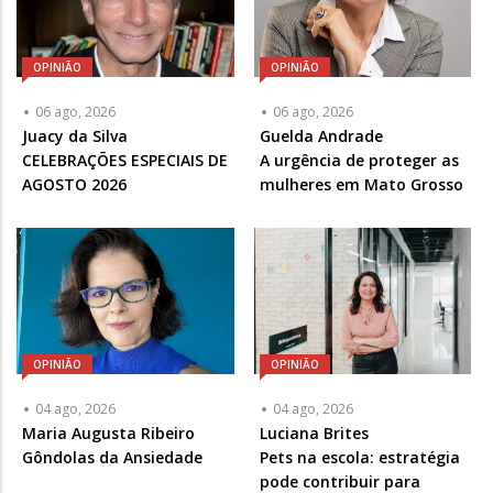
OPINIÃO
OPINIÃO
06 ago, 2026
06 ago, 2026
Articulista
Juacy da Silva
Articulista
Guelda Andrade
ou
CELEBRAÇÕES ESPECIAIS DE
ou
A urgência de proteger as
Chamada
AGOSTO 2026
Chamada
mulheres em Mato Grosso
-
-
Opcional
Opcional
OPINIÃO
OPINIÃO
04 ago, 2026
04 ago, 2026
Articulista
Maria Augusta Ribeiro
Articulista
Luciana Brites
ou
Gôndolas da Ansiedade
ou
Pets na escola: estratégia
Chamada
Chamada
pode contribuir para