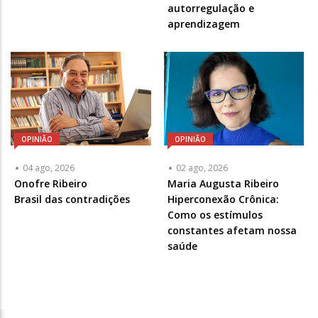
-
-
autorregulação e
Opcional
Opcional
aprendizagem
OPINIÃO
OPINIÃO
04 ago, 2026
02 ago, 2026
Articulista
Onofre Ribeiro
Articulista
Maria Augusta Ribeiro
ou
Brasil das contradições
ou
Hiperconexão Crônica:
Chamada
Chamada
Como os estímulos
-
-
constantes afetam nossa
Opcional
Opcional
saúde