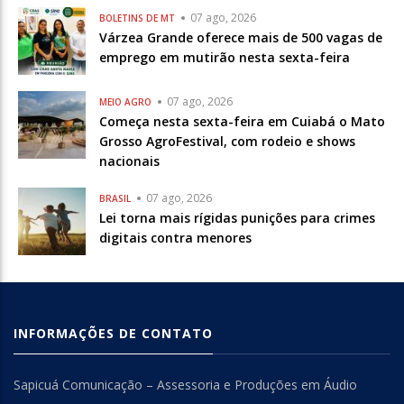
07 ago, 2026
BOLETINS DE MT
Várzea Grande oferece mais de 500 vagas de
emprego em mutirão nesta sexta-feira
07 ago, 2026
MEIO AGRO
Começa nesta sexta-feira em Cuiabá o Mato
Grosso AgroFestival, com rodeio e shows
nacionais
07 ago, 2026
BRASIL
Lei torna mais rígidas punições para crimes
digitais contra menores
INFORMAÇÕES DE CONTATO
Sapicuá Comunicação – Assessoria e Produções em Áudio