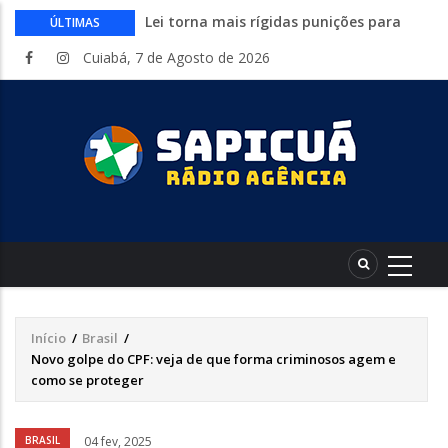
Lei torna mais rígidas punições para
ÚLTIMAS
crimes digitais contra menores
Cuiabá, 7 de Agosto de 2026
CAIXA e iFood facilitam financiamento
de motos e bicicletas elétricas para
entregadores
Circuito Fazenda Rosa estreia na
Exposul com imersão de mulheres nas
atividades do agronegócio
Várzea Grande oferece mais de 500
vagas de emprego em mutirão nesta
sexta-feira
Começa nesta sexta-feira em Cuiabá o
Mato Grosso AgroFestival, com rodeio e
shows nacionais
Início
/
Brasil
/
Trilha
Novo golpe do CPF: veja de que forma criminosos agem e
de
como se proteger
navegação
Áudio
BRASIL
04 fev, 2025