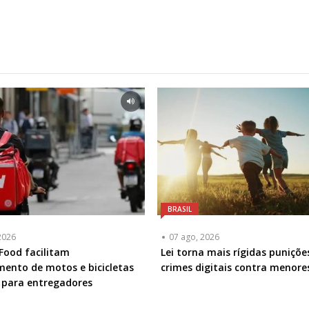
BRASIL
2026
07 ago, 2026
iFood facilitam
Lei torna mais rígidas puniçõe
mento de motos e bicicletas
crimes digitais contra menore
s para entregadores