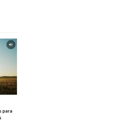
s para
s