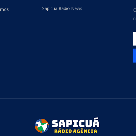
Sapicuá Rádio News
omos
C
n