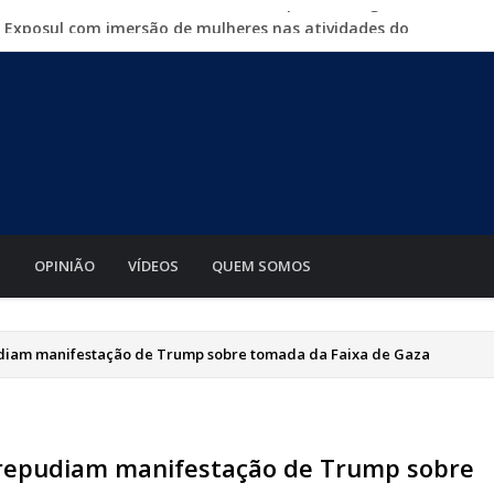
a Exposul com imersão de mulheres nas atividades do
500 vagas de emprego em mutirão nesta sexta-feira
iabá o Mato Grosso AgroFestival, com rodeio e shows
para crimes digitais contra menores
mento de motos e bicicletas elétricas para entregadores
S
OPINIÃO
VÍDEOS
QUEM SOMOS
udiam manifestação de Trump sobre tomada da Faixa de Gaza
 repudiam manifestação de Trump sobre