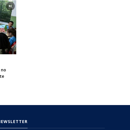
 no
te
NEWSLETTER