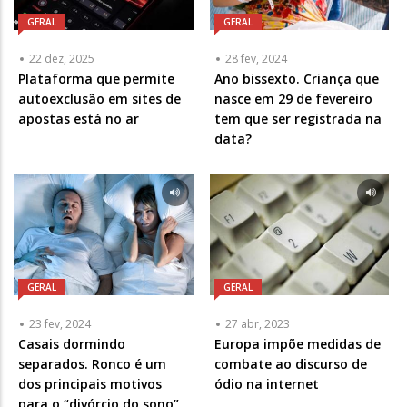
GERAL
GERAL
22 dez, 2025
28 fev, 2024
Plataforma que permite
Ano bissexto. Criança que
autoexclusão em sites de
nasce em 29 de fevereiro
apostas está no ar
tem que ser registrada na
data?
GERAL
GERAL
23 fev, 2024
27 abr, 2023
Casais dormindo
Europa impõe medidas de
separados. Ronco é um
combate ao discurso de
dos principais motivos
ódio na internet
para o “divórcio do sono”