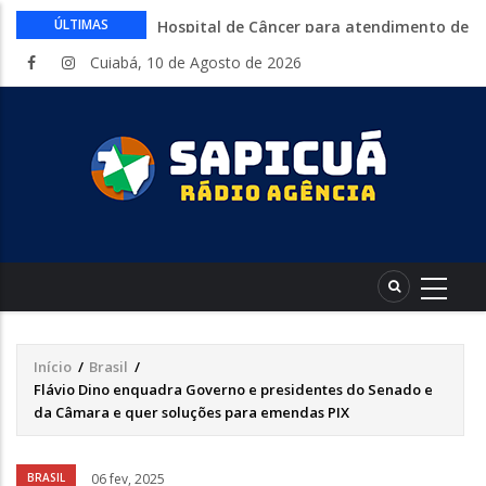
Cine Senar leva cinema gratuito a
ÚLTIMAS
municípios de Mato Grosso no mês de
Cuiabá, 10 de Agosto de 2026
agosto
Inep libera consulta aos locais de provas
do Encceja 2026. Exame 23 de agosto
Curso gratuito da Embrapa ensina a
montar hortas do plantio ao cultivo.
Inscrições abertas
Endividamento bate recorde mas
Desenrola 2.0 abre espaço para
reorganização financeira
HCanMT. Ministério da Saúde habilita
Hospital de Câncer para atendimento de
pacientes do SUS
Início
/
Brasil
/
Trilha
Flávio Dino enquadra Governo e presidentes do Senado e
de
da Câmara e quer soluções para emendas PIX
navegação
Áudio
BRASIL
06 fev, 2025