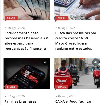
BRASIL
BRASIL
10 ago, 2026
09 ago, 2026
Endividamento bate
Busca dos brasileiros por
recorde mas Desenrola 2.0
crédito cresce 16,5%;
abre espaço para
Mato Grosso lidera
reorganização financeira
ranking entre estados
BRASIL
BRASIL
07 ago, 2026
07 ago, 2026
Famílias brasileiras
CAIXA e iFood facilitam