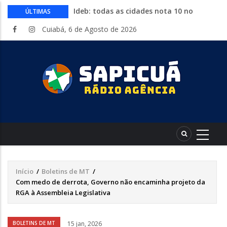
Ideb: todas as cidades nota 10 no
ÚLTIMAS
fundamental estão no Nordeste
Cuiabá, 6 de Agosto de 2026
Conheça 16 profissões que devem crescer
na indústria até 2035
Com entrada gratuita, segue até
sábado a Expolucas em Lucas do Rio
Verde
Proposta que altera regras para piso
mínimo do frete é sancionada
Começa nesta quinta-feira a Expo Guia
com shows, rodeio e parque de diversões
Início
/
Boletins de MT
/
Trilha
Com medo de derrota, Governo não encaminha projeto da
de
RGA à Assembleia Legislativa
navegação
Áudio
BOLETINS DE MT
15 jan, 2026