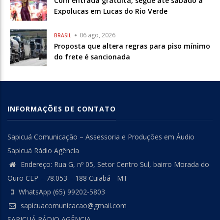
Com entrada gratuita, segue até sábado a
Expolucas em Lucas do Rio Verde
06 ago, 2026
BRASIL
Proposta que altera regras para piso mínimo
do frete é sancionada
INFORMAÇÕES DE CONTATO
Sapicuá Comunicação – Assessoria e Produções em Áudio
Sapicuá Rádio Agência
Endereço: Rua G, nº 05, Setor Centro Sul, bairro Morada do
Ouro CEP – 78.053 – 188 Cuiabá - MT
WhatsApp (65) 99202-5803
sapicuacomunicacao@gmail.com
SAPICUÁ RÁDIO AGÊNCIA