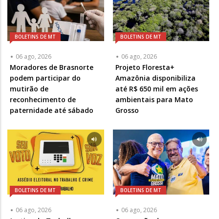
BOLETINS DE MT
BOLETINS DE MT
06 ago, 2026
06 ago, 2026
Moradores de Brasnorte
Projeto Floresta+
podem participar do
Amazônia disponibiliza
mutirão de
até R$ 650 mil em ações
reconhecimento de
ambientais para Mato
paternidade até sábado
Grosso
BOLETINS DE MT
BOLETINS DE MT
06 ago, 2026
06 ago, 2026