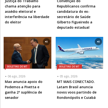
Justiça do Trabalho
Convenção do
chama atenção para
Republicanos confirma
assédio eleitoral e
candidatura do ex-
interferência na liberdade
secretário de Saúde
do eleitor
Gilberto Figueiredo a
deputado estadual
BOLETINS DE MT
BOLETINS DE MT
06 ago, 2026
05 ago, 2026
Max anuncia apoio do
MT MAIS CONECTADO.
Podemos a Pivetta e
Latam Brasil anuncia
ganha 2ª suplência de
novos voos partindo de
senador
Rondonópolis e Cuiabá