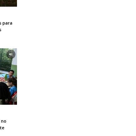
s para
s
 no
te