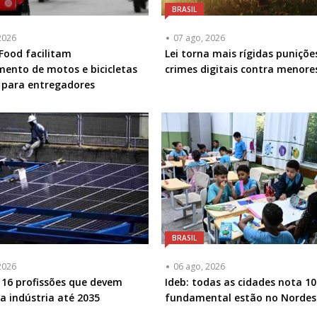
BRASIL
2026
07 ago, 2026
iFood facilitam
Lei torna mais rígidas puniçõe
mento de motos e bicicletas
crimes digitais contra menore
s para entregadores
BRASIL
2026
06 ago, 2026
16 profissões que devem
Ideb: todas as cidades nota 10
na indústria até 2035
fundamental estão no Nordes