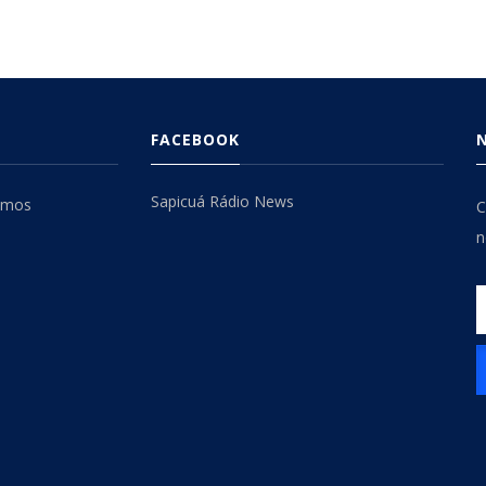
FACEBOOK
Sapicuá Rádio News
omos
C
n