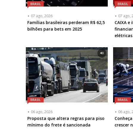
BRASIL
BRASIL
07 ago, 2026
07 ago, 
Famílias brasileiras perderam R$ 62,5
CAIXA e 
bilhões para bets em 2025
financia
elétrica
BRASIL
BRASIL
06 ago, 2026
06 ago, 
Proposta que altera regras para piso
Conheça 
mínimo do frete é sancionada
crescer 