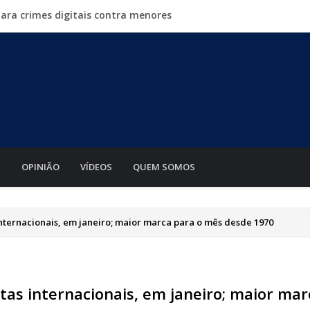
para crimes digitais contra menores
mento de motos e bicicletas elétricas para entregadores
a Exposul com imersão de mulheres nas atividades do
500 vagas de emprego em mutirão nesta sexta-feira
iabá o Mato Grosso AgroFestival, com rodeio e shows
S
OPINIÃO
VÍDEOS
QUEM SOMOS
 internacionais, em janeiro; maior marca para o mês desde 1970
stas internacionais, em janeiro; maior mar