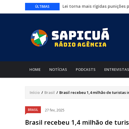
Lei torna mais rígidas punições 
ÚLTIMAS
CAIXA e iFood facilitam financia
Circuito Fazenda Rosa estreia n
agronegócio
Várzea Grande oferece mais de 
Começa nesta sexta-feira em Cu
nacionais
MAIN
NAVIGATION
HOME
NOTÍCIAS
PODCASTS
ENTREVISTA
Início
/
Brasil
/
Brasil recebeu 1,4 milhão de turistas
Trilha
de
Áudio
BRASIL
27 fev, 2025
navegação
Brasil recebeu 1,4 milhão de turi