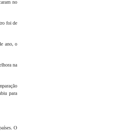
rcaram no
ro foi de
le ano, o
elhora na
omparação
ubiu para
países. O