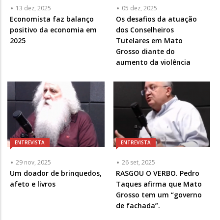
13 dez, 2025
05 dez, 2025
Economista faz balanço
Os desafios da atuação
positivo da economia em
dos Conselheiros
2025
Tutelares em Mato
Grosso diante do
aumento da violência
ENTREVISTA
ENTREVISTA
29 nov, 2025
26 set, 2025
Um doador de brinquedos,
RASGOU O VERBO. Pedro
afeto e livros
Taques afirma que Mato
Grosso tem um “governo
de fachada”.