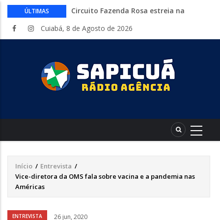
Circuito Fazenda Rosa estreia na
ÚLTIMAS
Exposul com imersão de mulheres nas
Cuiabá, 8 de Agosto de 2026
atividades do agronegócio
Várzea Grande oferece mais de 500
vagas de emprego em mutirão nesta
sexta-feira
Começa nesta sexta-feira em Cuiabá o
Mato Grosso AgroFestival, com rodeio e
shows nacionais
Lei torna mais rígidas punições para
crimes digitais contra menores
CAIXA e iFood facilitam financiamento
de motos e bicicletas elétricas para
entregadores
Início
/
Entrevista
/
Trilha
Vice-diretora da OMS fala sobre vacina e a pandemia nas
de
Américas
navegação
Áudio
ENTREVISTA
26 jun, 2020