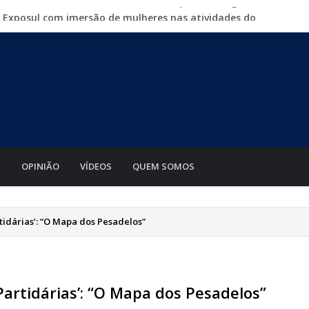
a Exposul com imersão de mulheres nas atividades do
500 vagas de emprego em mutirão nesta sexta-feira
iabá o Mato Grosso AgroFestival, com rodeio e shows
para crimes digitais contra menores
mento de motos e bicicletas elétricas para entregadores
S
OPINIÃO
VÍDEOS
QUEM SOMOS
rtidárias’: “O Mapa dos Pesadelos”
Partidárias’: “O Mapa dos Pesadelos”