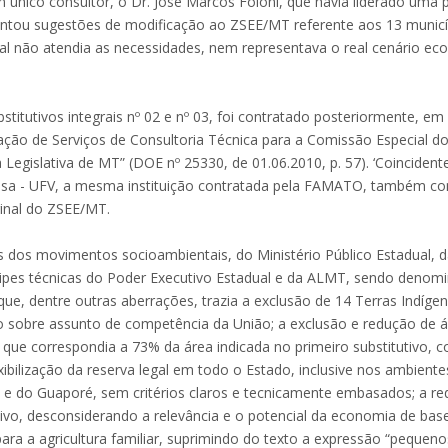
m único consultor, o Dr. José Marcos Foloni, que havia liderado uma 
entou sugestões de modificação ao ZSEE/MT referente aos 13 municí
al não atendia as necessidades, nem representava o real cenário ec
titutivos integrais nº 02 e nº 03, foi contratado posteriormente, em
stação de Serviços de Consultoria Técnica para a Comissão Especial d
gislativa de MT” (DOE nº 25330, de 01.06.2010, p. 57). ‘Coincident
içosa - UFV, a mesma instituição contratada pela FAMATO, também c
iginal do ZSEE/MT.
 dos movimentos socioambientais, do Ministério Público Estadual, 
uipes técnicas do Poder Executivo Estadual e da ALMT, sendo denom
ue, dentre outras aberrações, trazia a exclusão de 14 Terras Indíge
 sobre assunto de competência da União; a exclusão e redução de 
que correspondia a 73% da área indicada no primeiro substitutivo, 
exibilização da reserva legal em todo o Estado, inclusive nos ambiente
ia e do Guaporé, sem critérios claros e tecnicamente embasados; a r
sivo, desconsiderando a relevância e o potencial da economia de bas
 para a agricultura familiar, suprimindo do texto a expressão “pequeno