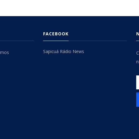
FACEBOOK
Sapicuá Rádio News
omos
C
n