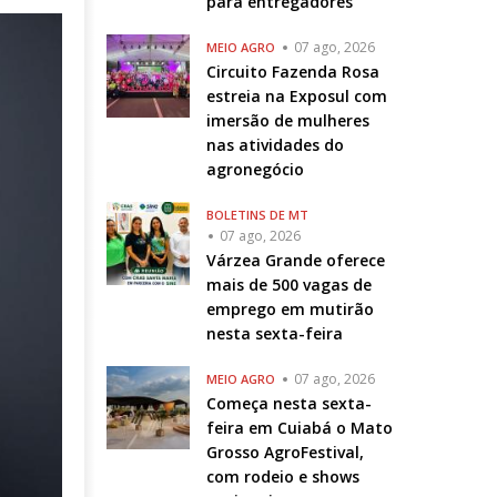
para entregadores
07 ago, 2026
MEIO AGRO
Circuito Fazenda Rosa
estreia na Exposul com
imersão de mulheres
nas atividades do
agronegócio
BOLETINS DE MT
07 ago, 2026
Várzea Grande oferece
mais de 500 vagas de
emprego em mutirão
nesta sexta-feira
07 ago, 2026
MEIO AGRO
Começa nesta sexta-
feira em Cuiabá o Mato
Grosso AgroFestival,
com rodeio e shows