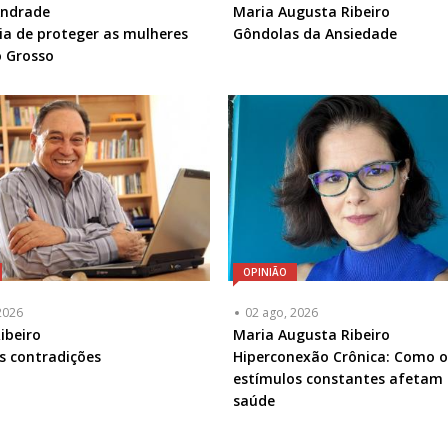
ta
Andrade
Articulista
Maria Augusta Ribeiro
ia de proteger as mulheres
ou
Gôndolas da Ansiedade
a
 Grosso
Chamada
-
l
Opcional
OPINIÃO
2026
02 ago, 2026
ta
ibeiro
Articulista
Maria Augusta Ribeiro
as contradições
ou
Hiperconexão Crônica: Como o
a
Chamada
estímulos constantes afetam
-
saúde
l
Opcional