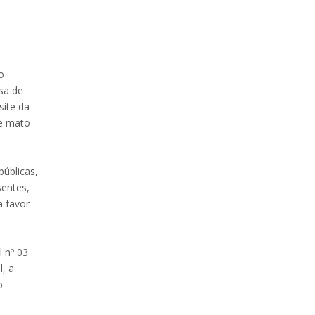
a
o
ssa de
site da
de mato-
públicas,
sentes,
a favor
l nº 03
, a
o