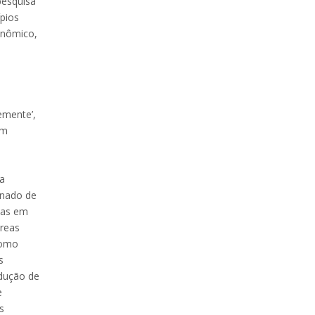
pesquisa
pios
onômico,
o
emente’,
om
da
inado de
nas em
áreas
como
s
edução de
e
s