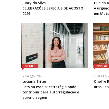
Articulista
Juacy da Silva
Articulis
Guelda 
ou
CELEBRAÇÕES ESPECIAIS DE AGOSTO
ou
A urgênc
Chamada
2026
Chamad
em Mato
-
-
Opcional
Opciona
OPINIÃO
OPINIÃO
04 ago, 2026
04 ago, 
Articulista
Luciana Brites
Articulis
Onofre R
ou
Pets na escola: estratégia pode
ou
Brasil d
Chamada
contribuir para autorregulação e
Chamad
-
aprendizagem
-
Opcional
Opciona