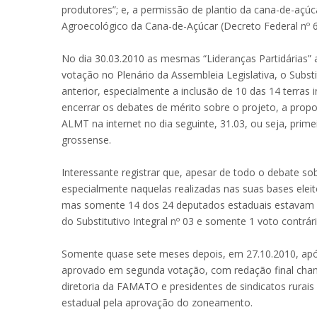
produtores”; e, a permissão de plantio da cana-de-aç
Agroecológico da Cana-de-Açúcar (Decreto Federal nº 6
No dia 30.03.2010 as mesmas “Lideranças Partidárias” 
votação no Plenário da Assembleia Legislativa, o Subst
anterior, especialmente a inclusão de 10 das 14 terras
encerrar os debates de mérito sobre o projeto, a propo
ALMT na internet no dia seguinte, 31.03, ou seja, pri
grossense.
Interessante registrar que, apesar de todo o debate so
especialmente naquelas realizadas nas suas bases eleito
mas somente 14 dos 24 deputados estaduais estavam e
do Substitutivo Integral nº 03 e somente 1 voto contrár
Somente quase sete meses depois, em 27.10.2010, após m
aprovado em segunda votação, com redação final chan
diretoria da FAMATO e presidentes de sindicatos rurai
estadual pela aprovação do zoneamento.