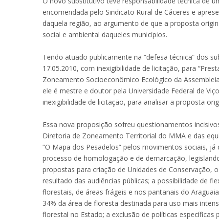
O novo substitutivo teve responsabilidade técnica de u
encomendada pelo Sindicato Rural de Cáceres e apres
daquela região, ao argumento de que a proposta origin
social e ambiental daqueles municípios.
Tendo atuado publicamente na “defesa técnica” dos subs
17.05.2010, com inexigibilidade de licitação, para “Pre
Zoneamento Socioeconômico Ecológico da Assembleia Le
ele é mestre e doutor pela Universidade Federal de V
inexigibilidade de licitação, para analisar a proposta or
Essa nova proposição sofreu questionamentos incisivos
Diretoria de Zoneamento Territorial do MMA e das eq
“O Mapa dos Pesadelos” pelos movimentos sociais, já q
processo de homologação e de demarcação, legislando
propostas para criação de Unidades de Conservação, o 
resultado das audiências públicas; a possibilidade de fl
florestais, de áreas frágeis e nos pantanais do Aragua
34% da área de floresta destinada para uso mais inten
florestal no Estado; a exclusão de políticas específicas