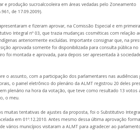
úcar e produção sucroalcooleira em áreas vedadas pelo Zoneamento
.961, de 17.09.2009).
apresentaram e fizeram aprovar, na Comissão Especial e em primeir
itutivo Integral nº 03, que trazia mudanças cosméticas com relação a
 indígenas anteriormente excluídas. Importante consignar que, na pre
sição aprovada somente foi disponibilizada para consulta pública no 
meiro foi montada e aprovada, para depois ser apresentada à socieda
bre o assunto, com a participação dos parlamentares nas audiências 
rais, o painel eletrônico do plenário da ALMT registrou 20 deles pre
m plenário na hora da votação, que teve como resultado 13 votos 
io, o meu.
uitas tentativas de ajustes da proposta, foi o Substitutivo Integra
celada em 01º.12.2010. Antes mesmo dessa última aprovação formal
s de vários municípios visitaram a ALMT para agradecer ao parlament