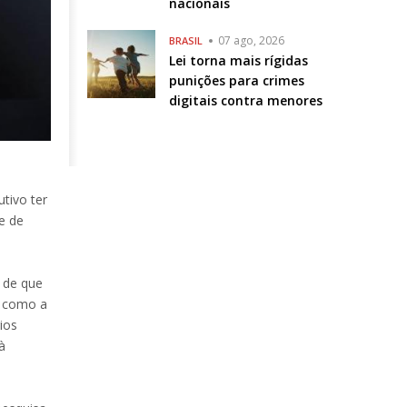
nacionais
07 ago, 2026
BRASIL
Lei torna mais rígidas
punições para crimes
digitais contra menores
tivo ter
e de
o de que
, como a
ios
à