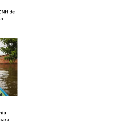
 CNH de
xa
nia
para