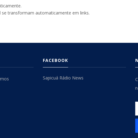
aticamente.
l se transformam automaticamente em links.
FACEBOOK
Sapicuá Rádio News
omos
C
n