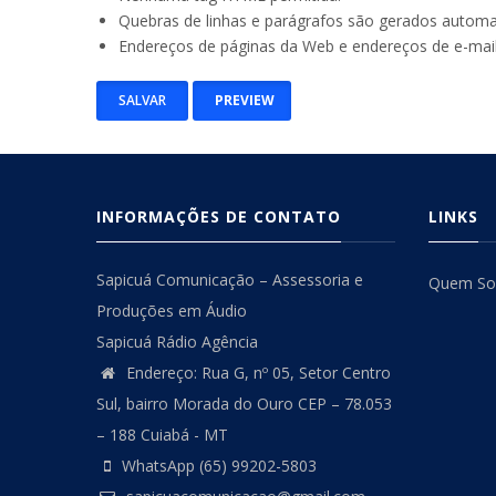
Quebras de linhas e parágrafos são gerados autom
Endereços de páginas da Web e endereços de e-mai
INFORMAÇÕES DE CONTATO
LINKS
Sapicuá Comunicação – Assessoria e
Quem S
Produções em Áudio
Sapicuá Rádio Agência
Endereço: Rua G, nº 05, Setor Centro
Sul, bairro Morada do Ouro CEP – 78.053
– 188 Cuiabá - MT
WhatsApp (65) 99202-5803