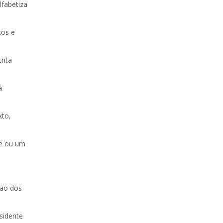
lfabetiza
cos e
rita
a
xto,
te ou um
ção dos
sidente