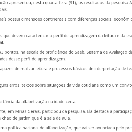
ção apresentou, nesta quarta-feira (31), os resultados da pesquisa A
país.
o país possui dimensões continentais com diferenças sociais, econômi
 que devem caracterizar o perfil de aprendizagem da leitura e da esc
l.
43 pontos, na escala de proficiência do Saeb, Sistema de Avaliação d
ades desse perfil de aprendizagem.
azes de realizar leitura e processos básicos de interpretação de te
guns erros, textos sobre situações da vida cotidiana como um convi
rtância da alfabetização na idade certa.
onte, em Minas Gerais, participou da pesquisa. Ela destaca a participa
 chão de jardim que é a sala de aula.
ma política nacional de alfabetização, que vai ser anunciada pelo pre