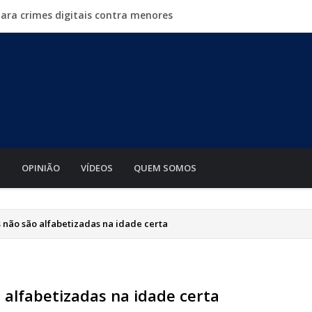
para crimes digitais contra menores
mento de motos e bicicletas elétricas para entregadores
a Exposul com imersão de mulheres nas atividades do
500 vagas de emprego em mutirão nesta sexta-feira
iabá o Mato Grosso AgroFestival, com rodeio e shows
S
OPINIÃO
VÍDEOS
QUEM SOMOS
 não são alfabetizadas na idade certa
 alfabetizadas na idade certa