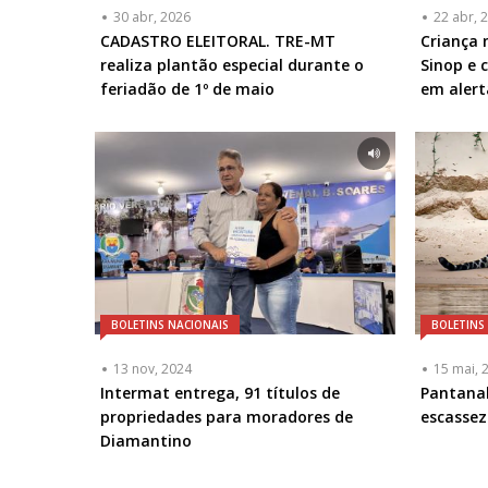
30 abr, 2026
22 abr, 
CADASTRO ELEITORAL. TRE-MT
Criança 
realiza plantão especial durante o
Sinop e 
feriadão de 1º de maio
em aler
BOLETINS NACIONAIS
BOLETINS
13 nov, 2024
15 mai, 
Intermat entrega, 91 títulos de
Pantanal
propriedades para moradores de
escassez
Diamantino