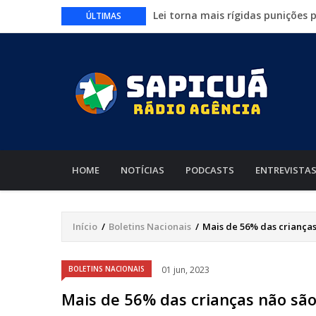
Lei torna mais rígidas punições 
ÚLTIMAS
CAIXA e iFood facilitam financia
Circuito Fazenda Rosa estreia n
agronegócio
Várzea Grande oferece mais de 
Começa nesta sexta-feira em Cu
nacionais
MAIN
NAVIGATION
HOME
NOTÍCIAS
PODCASTS
ENTREVISTA
Início
/
Boletins Nacionais
/
Mais de 56% das crianças
Trilha
de
Áudio
BOLETINS NACIONAIS
01 jun, 2023
navegação
Mais de 56% das crianças não são