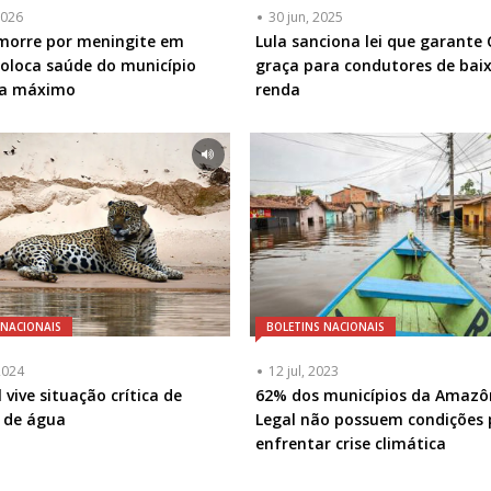
2026
30 jun, 2025
morre por meningite em
Lula sanciona lei que garante
coloca saúde do município
graça para condutores de bai
ta máximo
renda
 NACIONAIS
BOLETINS NACIONAIS
2024
12 jul, 2023
 vive situação crítica de
62% dos municípios da Amazô
 de água
Legal não possuem condições 
enfrentar crise climática