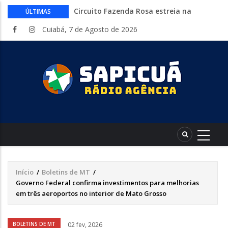
Circuito Fazenda Rosa estreia na
ÚLTIMAS
Exposul com imersão de mulheres nas
Cuiabá, 7 de Agosto de 2026
atividades do agronegócio
Várzea Grande oferece mais de 500
vagas de emprego em mutirão nesta
sexta-feira
Começa nesta sexta-feira em Cuiabá o
Mato Grosso AgroFestival, com rodeio e
shows nacionais
Lei torna mais rígidas punições para
crimes digitais contra menores
CAIXA e iFood facilitam financiamento
de motos e bicicletas elétricas para
entregadores
Início
/
Boletins de MT
/
Trilha
Governo Federal confirma investimentos para melhorias
de
em três aeroportos no interior de Mato Grosso
navegação
Áudio
BOLETINS DE MT
02 fev, 2026