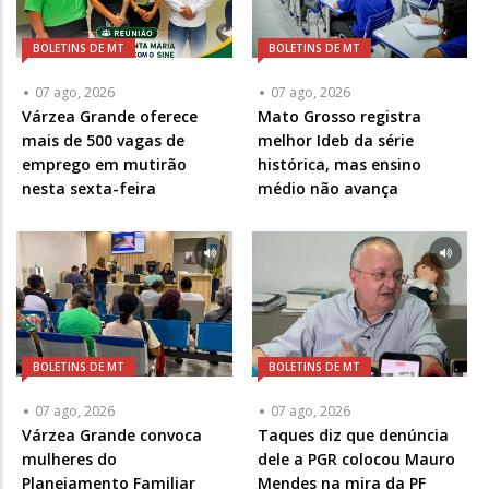
BOLETINS DE MT
BOLETINS DE MT
07 ago, 2026
07 ago, 2026
Várzea Grande oferece
Mato Grosso registra
mais de 500 vagas de
melhor Ideb da série
emprego em mutirão
histórica, mas ensino
nesta sexta-feira
médio não avança
BOLETINS DE MT
BOLETINS DE MT
07 ago, 2026
07 ago, 2026
Várzea Grande convoca
Taques diz que denúncia
mulheres do
dele a PGR colocou Mauro
Planejamento Familiar
Mendes na mira da PF