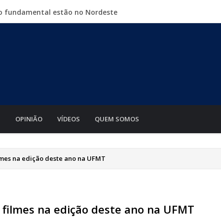
no fundamental estão no Nordeste
 crescer na indústria até 2035
é sábado a Expolucas em Lucas do Rio Verde
 piso mínimo do frete é sancionada
o Guia com shows, rodeio e parque de diversões
S
OPINIÃO
VÍDEOS
QUEM SOMOS
ilmes na edição deste ano na UFMT
0 filmes na edição deste ano na UFMT