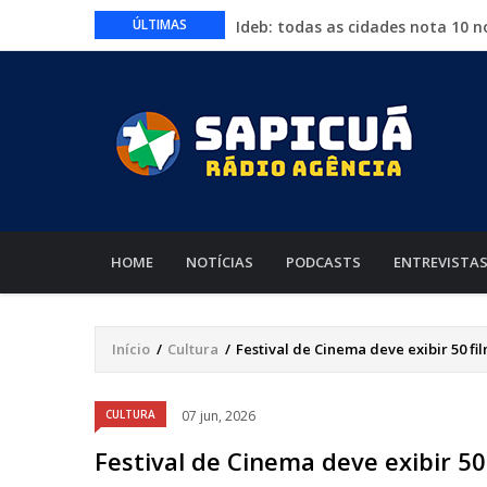
Ideb: todas as cidades nota 10 
ÚLTIMAS
Conheça 16 profissões que devem
Com entrada gratuita, segue at
Proposta que altera regras para
Começa nesta quinta-feira a Exp
MAIN
NAVIGATION
HOME
NOTÍCIAS
PODCASTS
ENTREVISTA
Início
/
Cultura
/
Festival de Cinema deve exibir 50 f
Trilha
de
CULTURA
07 jun, 2026
navegação
Festival de Cinema deve exibir 5