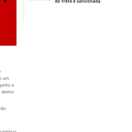
do frete é sancionada
e
mo um
 junho e
diretor
São
 contínuo