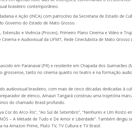
sual brasileiro contemporâneo.
dadania e Ação (INCA) com patrocínio da Secretaria de Estado de Cul
 do Governo do Estado de Mato Grosso.
, Extensão e Vivência (Procev), Primeiro Plano Cinema e Vídeo e Tru
de Cinema e Audiovisual da UFMT, Rede Cineclubista de Mato Grosso 
nascido em Paranavaí (PR) e residente em Chapada dos Guimarães (
o-grossense, tanto no cinema quanto no teatro e na formação audio
audiovisual brasileiro, com mais de cinco décadas dedicadas à cul
 e preparador de elenco, Amauri Tangará construiu uma trajetória mar
tórios do chamado Brasil profundo.
ava Cor do Arco-Íris”, “Ao Sul de Setembro”, “Nenhures e Um Rosto e
 “NÓS – A Metade de Tudo e De Amor e Liberdade”. Também dirigiu sé
a na Amazon Prime, Pluto TV, TV Cultura e TV Brasil.