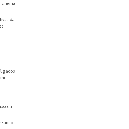
e cinema
tivas da
as
fugiados
como
nasceu
velando