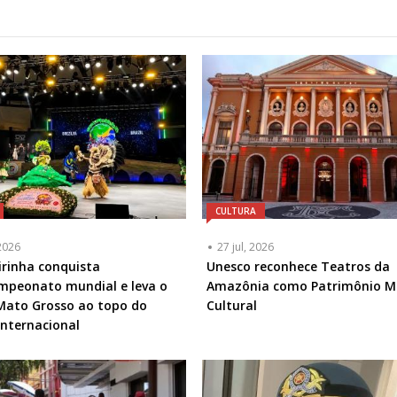
CULTURA
2026
27 jul, 2026
eirinha conquista
Unesco reconhece Teatros da
mpeonato mundial e leva o
Amazônia como Patrimônio M
e Mato Grosso ao topo do
Cultural
 internacional