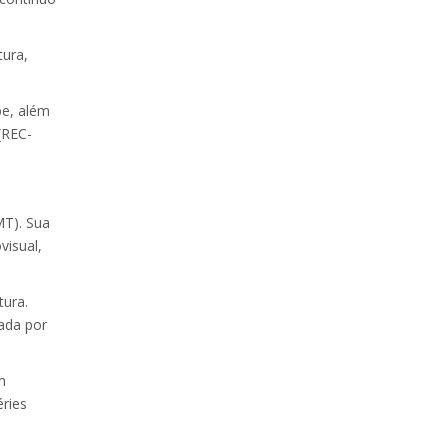
tura,
pe, além
(REC-
MT). Sua
visual,
tura.
cada por
m
ries