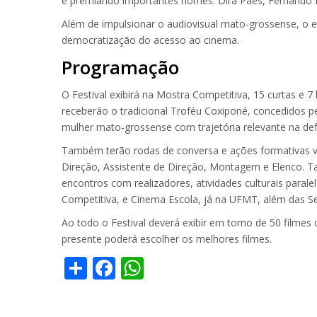
e premiando importantes nomes: Dira Paes, Fernando Me
Além de impulsionar o audiovisual mato-grossense, o 
democratização do acesso ao cinema.
Programação
O Festival exibirá na Mostra Competitiva, 15 curtas e
receberão o tradicional Troféu Coxiponé, concedidos pel
mulher mato-grossense com trajetória relevante na de
Também terão rodas de conversa e ações formativas volt
Direção, Assistente de Direção, Montagem e Elenco. 
encontros com realizadores, atividades culturais para
Competitiva, e Cinema Escola, já na UFMT, além das 
Ao todo o Festival deverá exibir em torno de 50 filme
presente poderá escolher os melhores filmes.
Share
Facebook
WhatsApp