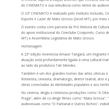
do CINEMATO e sua relevância como vitrine do audiovi
O 23º CINEMATO é realizado pelo Instituto Inclusão, Ci
Esporte e Lazer de Mato Grosso (Secel-MT), por meio
O evento conta com parceria da Pró-Reitoria de Cultura
do apoio institucional do Cineclube Coxiponés, Curso 
MT) e Assembleia Legislativa de Mato Grosso.
Homenagem
A 23ª edição reverencia Amauri Tangará, um migrante 
atuação está profundamente ligada à cena cultural mat
ao lado da produtora Tati Mendes.
Também é um dos grandes nomes das artes cênicas e do 
Roteirista, cineasta, dramaturgo, diretor teatral, ator
obras conectadas às identidades populares e aos terri
No cinema, dirigiu e roteirizou produções como “A Oit
Praga”, além de co-dirigir filmes como “Mata Grossa”,
audiovisuais como “O Pantanal e Outros Bichos”, exibid