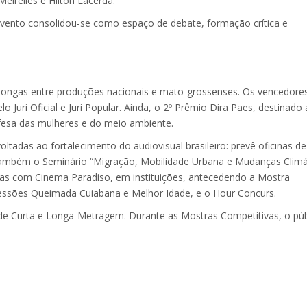
irelles e Hilton Lacerda.
evento consolidou-se como espaço de debate, formação crítica e
 7 longas entre produções nacionais e mato-grossenses. Os vencedore
o Juri Oficial e Juri Popular. Ainda, o 2º Prêmio Dira Paes, destinado
fesa das mulheres e do meio ambiente.
adas ao fortalecimento do audiovisual brasileiro: prevê oficinas de
Também o Seminário “Migração, Mobilidade Urbana e Mudanças Climát
lelas com Cinema Paradiso, em instituições, antecedendo a Mostra
Sessões Queimada Cuiabana e Melhor Idade, e o Hour Concurs.
s de Curta e Longa-Metragem. Durante as Mostras Competitivas, o púb