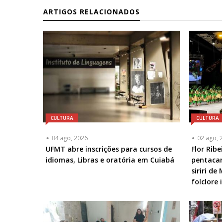
ARTIGOS RELACIONADOS
CULTURA
CULTURA
04 ago, 2026
02 ago, 
UFMT abre inscrições para cursos de
Flor Rib
idiomas, Libras e oratória em Cuiabá
pentaca
siriri d
folclore