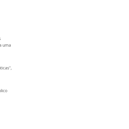
s
 a uma
icas”,
lico