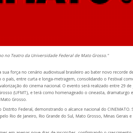
lho no Teatro da Universidade Federal de Mato Grosso."
 sua força no cenário audiovisual brasileiro ao bater novo recorde d
do o país, entre curta e longa-metragem, consolidando o Festival co
alorização do cinema nacional. O evento será realizado entre 29 de
 Grosso (UFMT), e terá como homenageado o cineasta, dramaturgo e 
 Mato Grosso.
e do Distrito Federal, demonstrando o alcance nacional do CINEMATO. 
pelo Rio de Janeiro, Rio Grande do Sul, Mato Grosso, Minas Gerais e
ilmes em apenas nove dias de inscrições, confirmando o crescimento