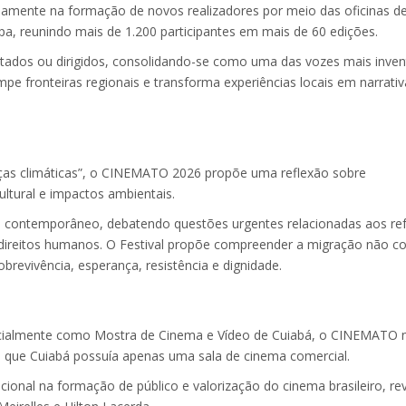
nsamente na formação de novos realizadores por meio das oficinas d
opa, reunindo mais de 1.200 participantes em mais de 60 edições.
ptados ou dirigidos, consolidando-se como uma das vozes mais inven
pe fronteiras regionais e transforma experiências locais em narrativ
s climáticas”, o CINEMATO 2026 propõe uma reflexão sobre
ltural e impactos ambientais.
o contemporâneo, debatendo questões urgentes relacionadas aos re
aos direitos humanos. O Festival propõe compreender a migração não 
vivência, esperança, resistência e dignidade.
inicialmente como Mostra de Cinema e Vídeo de Cuiabá, o CINEMATO 
 que Cuiabá possuía apenas uma sala de cinema comercial.
acional na formação de público e valorização do cinema brasileiro, re