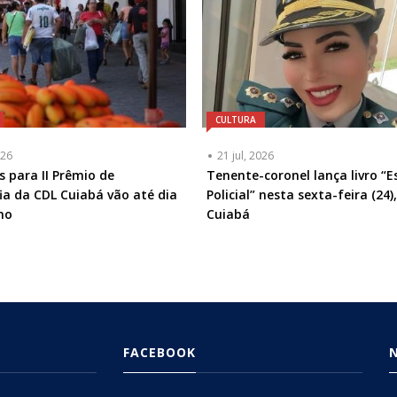
CULTURA
026
21 jul, 2026
s para II Prêmio de
Tenente-coronel lança livro “E
ia da CDL Cuiabá vão até dia
Policial” nesta sexta-feira (24)
lho
Cuiabá
FACEBOOK