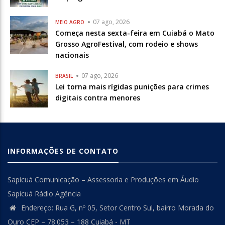
07 ago, 2026
MEIO AGRO
Começa nesta sexta-feira em Cuiabá o Mato
Grosso AgroFestival, com rodeio e shows
nacionais
07 ago, 2026
BRASIL
Lei torna mais rígidas punições para crimes
digitais contra menores
INFORMAÇÕES DE CONTATO
Sapicuá Comunicação – Assessoria e Produções em Áudio
Sapicuá Rádio Agência
Endereço: Rua G, nº 05, Setor Centro Sul, bairro Morada do
Ouro CEP – 78.053 – 188 Cuiabá - MT