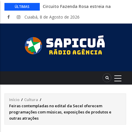
Circuito Fazenda Rosa estreia na
ÚLTIMAS
Exposul com imersão de mulheres nas
Cuiabá, 8 de Agosto de 2026
atividades do agronegócio
Várzea Grande oferece mais de 500
vagas de emprego em mutirão nesta
sexta-feira
Começa nesta sexta-feira em Cuiabá o
Mato Grosso AgroFestival, com rodeio e
shows nacionais
Lei torna mais rígidas punições para
crimes digitais contra menores
CAIXA e iFood facilitam financiamento
de motos e bicicletas elétricas para
entregadores
Início
/
Cultura
/
Trilha
Feiras contempladas no edital da Secel oferecem
de
programações com músicas, exposições de produtos e
outras atrações
navegação