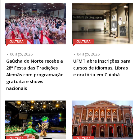
CULTURA
CULTURA
06 ago, 2026
04 ago, 2026
Gaúcha do Norte recebe a
UFMT abre inscrições para
28ª Festa das Tradições
cursos de idiomas, Libras
Alemãs com programação
e oratória em Cuiabá
gratuita e shows
nacionais
CULTURA
CULTURA