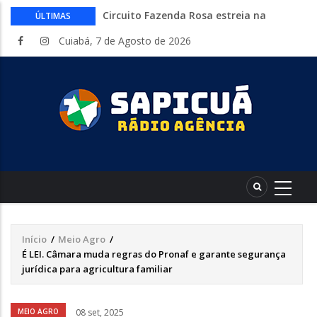
Circuito Fazenda Rosa estreia na
ÚLTIMAS
Exposul com imersão de mulheres nas
Cuiabá, 7 de Agosto de 2026
atividades do agronegócio
Várzea Grande oferece mais de 500
vagas de emprego em mutirão nesta
sexta-feira
Começa nesta sexta-feira em Cuiabá o
Mato Grosso AgroFestival, com rodeio e
shows nacionais
Lei torna mais rígidas punições para
crimes digitais contra menores
CAIXA e iFood facilitam financiamento
de motos e bicicletas elétricas para
entregadores
Início
/
Meio Agro
/
Trilha
É LEI. Câmara muda regras do Pronaf e garante segurança
de
jurídica para agricultura familiar
navegação
Áudio
MEIO AGRO
08 set, 2025