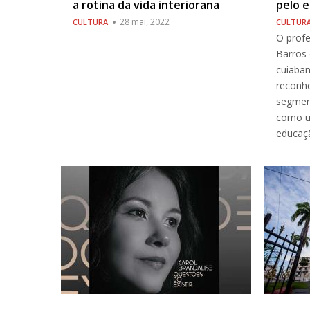
a rotina da vida interiorana
pelo 
28 mai, 2022
CULTURA
CULTUR
O prof
Barros 
cuiaba
reconh
segmen
como u
educaçã