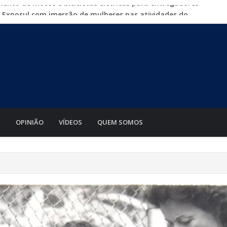
a Exposul com imersão de mulheres nas atividades do
500 vagas de emprego em mutirão nesta sexta-feira
iabá o Mato Grosso AgroFestival, com rodeio e shows
para crimes digitais contra menores
mento de motos e bicicletas elétricas para entregadores
S
OPINIÃO
VÍDEOS
QUEM SOMOS