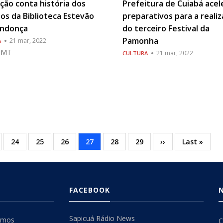
ção conta história dos
Prefeitura de Cuiabá acel
os da Biblioteca Estevão
preparativos para a reali
ndonça
do terceiro Festival da
Pamonha
21 mar, 2022
A
m-MT
21 mar, 2022
CULTURA
ina
Página
24
Página
25
Página
26
Página
27
Página
28
Página
29
Próxima
››
Última
Last »
atual
página
FACEBOOK
Sapicuá Rádio News
omos
C