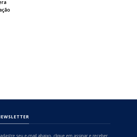
era
zação
NEWSLETTER
adastre seu e-mail abaixo, clique em assinar e receber