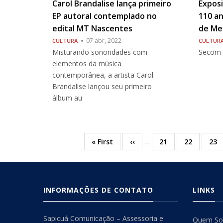
Carol Brandalise lança primeiro
Exposi
EP autoral contemplado no
110 an
edital MT Nascentes
de Me
07 abr, 2022
CULTURA
CULTUR
Misturando sonoridades com
Seco
elementos da música
contemporânea, a artista Carol
Brandalise lançou seu primeiro
álbum au
Primeira
« First
Página
‹‹
…
Página
21
Página
22
Pág
23
Paginação
página
anterior
INFORMAÇÕES DE CONTATO
LINKS
Sapicuá Comunicação – Assessoria e
Quem S