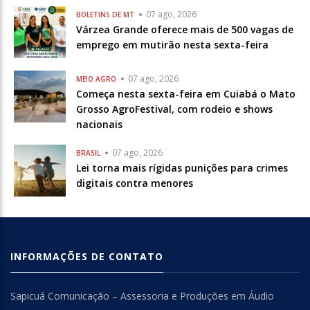
07 ago, 2026
BOLETINS DE MT
Várzea Grande oferece mais de 500 vagas de
emprego em mutirão nesta sexta-feira
07 ago, 2026
MEIO AGRO
Começa nesta sexta-feira em Cuiabá o Mato
Grosso AgroFestival, com rodeio e shows
nacionais
07 ago, 2026
BRASIL
Lei torna mais rígidas punições para crimes
digitais contra menores
INFORMAÇÕES DE CONTATO
Sapicuá Comunicação – Assessoria e Produções em Áudio