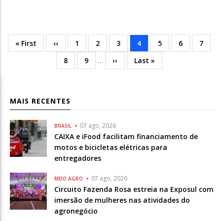
Primeira
« First
Página
‹‹
Página
1
Página
2
Página
3
Página
4
Página
5
Página
6
Págin
7
Paginação
página
anterior
atual
Página
8
Página
9
…
Próxima
››
Última
Last »
página
MAIS RECENTES
07 ago, 2026
BRASIL
CAIXA e iFood facilitam financiamento de
motos e bicicletas elétricas para
entregadores
07 ago, 2026
MEIO AGRO
Circuito Fazenda Rosa estreia na Exposul com
imersão de mulheres nas atividades do
agronegócio