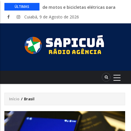
Circuito Fazenda Rosa estreia na
ÚLTIMAS
Exposul com imersão de mulheres nas
Cuiabá, 9 de Agosto de 2026
atividades do agronegócio
Várzea Grande oferece mais de 500
vagas de emprego em mutirão nesta
sexta-feira
Começa nesta sexta-feira em Cuiabá o
Mato Grosso AgroFestival, com rodeio e
shows nacionais
Lei torna mais rígidas punições para
crimes digitais contra menores
CAIXA e iFood facilitam financiamento
de motos e bicicletas elétricas para
entregadores
Início
/
Brasil
Trilha
de
navegação