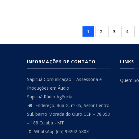
Página
1
Página
2
Página
3
Págin
4
Paginação
atual
INFORMAÇÕES DE CONTATO
LINKS
Sapicuá Comunicação – Assessoria e
Quem S
Produções em Áudio
Sapicuá Rádio Agência
Endereço: Rua G, nº 05, Setor Centro
Sul, bairro Morada do Ouro CEP – 78.053
– 188 Cuiabá - MT
WhatsApp (65) 99202-5803