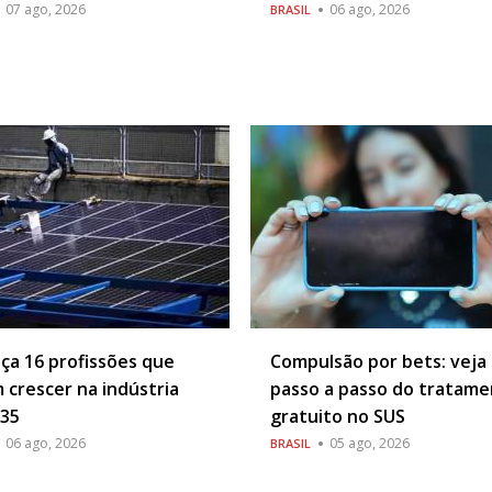
07 ago, 2026
06 ago, 2026
BRASIL
ça 16 profissões que
Compulsão por bets: veja
 crescer na indústria
passo a passo do tratam
035
gratuito no SUS
06 ago, 2026
05 ago, 2026
BRASIL