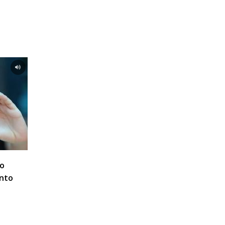
 o
ento