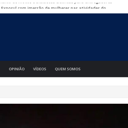
a Exposul com imersão de mulheres nas atividades do
500 vagas de emprego em mutirão nesta sexta-feira
iabá o Mato Grosso AgroFestival, com rodeio e shows
para crimes digitais contra menores
mento de motos e bicicletas elétricas para entregadores
S
OPINIÃO
VÍDEOS
QUEM SOMOS