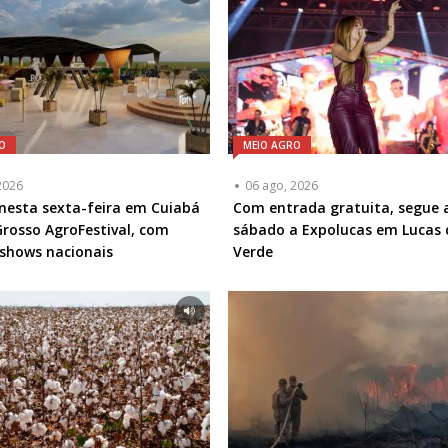
O
MEIO AGRO
2026
06 ago, 2026
esta sexta-feira em Cuiabá
Com entrada gratuita, segue 
rosso AgroFestival, com
sábado a Expolucas em Lucas 
 shows nacionais
Verde