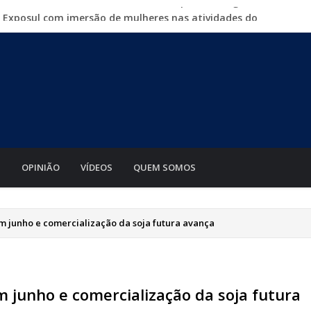
a Exposul com imersão de mulheres nas atividades do
500 vagas de emprego em mutirão nesta sexta-feira
iabá o Mato Grosso AgroFestival, com rodeio e shows
para crimes digitais contra menores
mento de motos e bicicletas elétricas para entregadores
S
OPINIÃO
VÍDEOS
QUEM SOMOS
m junho e comercialização da soja futura avança
 junho e comercialização da soja futura