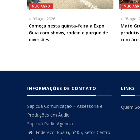
MEIO AGRO
MEIO AGR
06 ago, 2026
05 ago, 
Começa nesta quinta-feira a Expo
Mato Gro
Guia com shows, rodeio e parque de
produti
diversões
com área
INFORMAÇÕES DE CONTATO
LINKS
Sapicuá Comunicação – Assessoria e
Quem S
Produções em Áudio
Sapicuá Rádio Agência
Endereço: Rua G, nº 05, Setor Centro