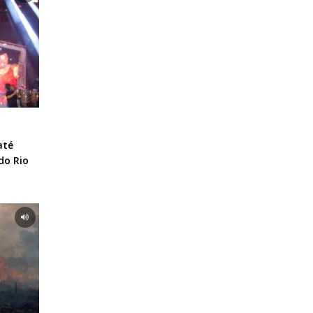
até
do Rio