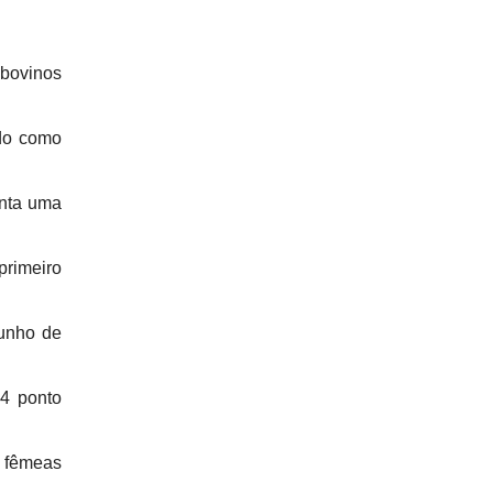
 bovinos
ado como
enta uma
primeiro
unho de
74 ponto
e fêmeas