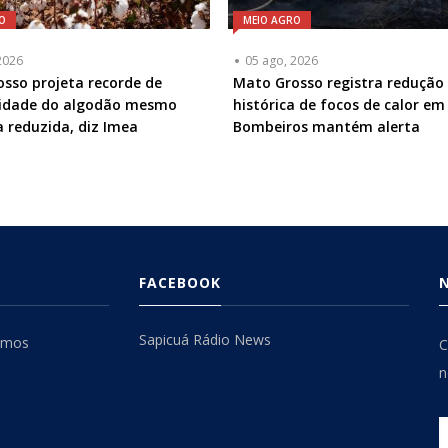
O
MEIO AGRO
2026
05 ago, 2026
sso projeta recorde de
Mato Grosso registra redução
vidade do algodão mesmo
histórica de focos de calor em 
 reduzida, diz Imea
Bombeiros mantém alerta
FACEBOOK
Sapicuá Rádio News
omos
C
n