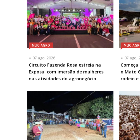
MEIO AGRO
MEIO AGR
07 ago, 2026
07 ago, 
Circuito Fazenda Rosa estreia na
Começa n
Exposul com imersão de mulheres
o Mato G
nas atividades do agronegócio
rodeio e