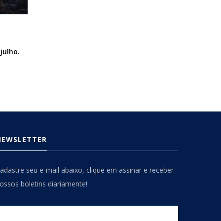
julho.
NEWSLETTER
adastre seu e-mail abaixo, clique em assinar e receber
ossos boletins diariamente!