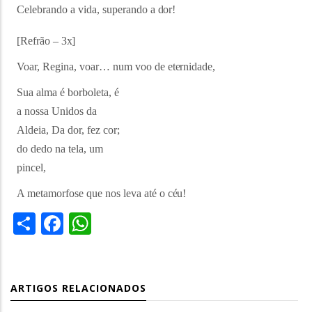
Celebrando a vida, superando a
dor!
[Refrão –
3x]
Voar, Regina, voar… num voo de
eternidade,
Sua alma é borboleta, é
a nossa Unidos da
Aldeia, Da dor, fez cor;
do dedo na tela, um
pincel,
A metamorfose que nos leva até o
céu!
Share
Facebook
WhatsApp
ARTIGOS RELACIONADOS