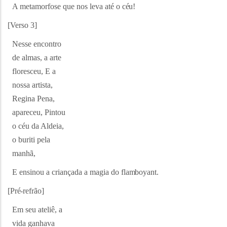
A metamorfose que nos leva até o
céu!
[Verso
3]
Nesse encontro
de almas, a arte
floresceu, E a
nossa artista,
Regina Pena,
apareceu, Pintou
o céu da Aldeia,
o buriti pela
manhã,
E ensinou a criançada a magia do
flamboyant.
[Pré-refrão]
Em seu ateliê, a
vida ganhava