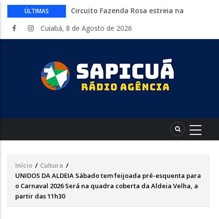
Circuito Fazenda Rosa estreia na
ÚLTIMAS
Exposul com imersão de mulheres nas
Cuiabá, 8 de Agosto de 2026
atividades do agronegócio
Várzea Grande oferece mais de 500
vagas de emprego em mutirão nesta
sexta-feira
Começa nesta sexta-feira em Cuiabá o
Mato Grosso AgroFestival, com rodeio e
shows nacionais
Lei torna mais rígidas punições para
crimes digitais contra menores
CAIXA e iFood facilitam financiamento
de motos e bicicletas elétricas para
entregadores
Início
/
Cultura
/
Trilha
UNIDOS DA ALDEIA Sábado tem feijoada pré-esquenta para
de
o Carnaval 2026 Será na quadra coberta da Aldeia Velha, a
partir das 11h30
navegação