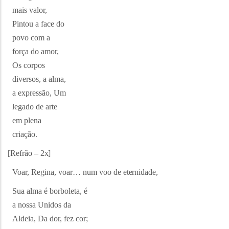
mais valor,
Pintou a face do
povo com a
força do amor,
Os corpos
diversos, a alma,
a expressão, Um
legado de arte
em plena
criação.
[Refrão –
2x]
Voar, Regina, voar… num voo de
eternidade,
Sua alma é borboleta, é
a nossa Unidos da
Aldeia, Da dor, fez cor;