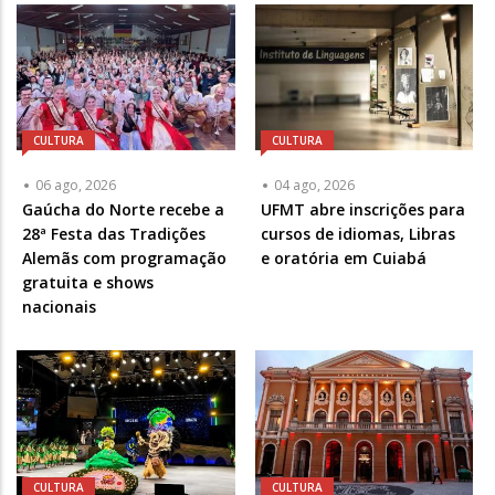
CULTURA
CULTURA
06 ago, 2026
04 ago, 2026
Gaúcha do Norte recebe a
UFMT abre inscrições para
28ª Festa das Tradições
cursos de idiomas, Libras
Alemãs com programação
e oratória em Cuiabá
gratuita e shows
nacionais
CULTURA
CULTURA