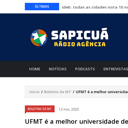
Ideb: todas as cidades nota 10 
ÚLTIMAS
Conheça 16 profissões que devem
Com entrada gratuita, segue at
Proposta que altera regras para
Começa nesta quinta-feira a Exp
MAIN
NAVIGATION
HOME
NOTÍCIAS
PODCASTS
ENTREVISTA
Início
/
Boletins de MT
/
UFMT é a melhor universidad
Trilha
de
Áudio
BOLETINS DE MT
12 nov, 2025
navegação
UFMT é a melhor universidade de