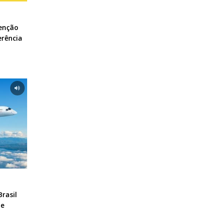
enção
erência
rasil
de