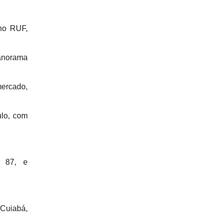
 no RUF,
panorama
mercado,
lo, com
o 87, e
 Cuiabá,