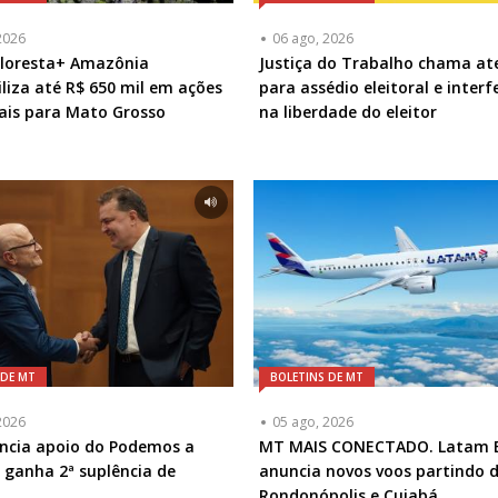
2026
06 ago, 2026
Floresta+ Amazônia
Justiça do Trabalho chama at
iliza até R$ 650 mil em ações
para assédio eleitoral e interf
ais para Mato Grosso
na liberdade do eleitor
 DE MT
BOLETINS DE MT
2026
05 ago, 2026
ncia apoio do Podemos a
MT MAIS CONECTADO. Latam B
e ganha 2ª suplência de
anuncia novos voos partindo 
Rondonópolis e Cuiabá