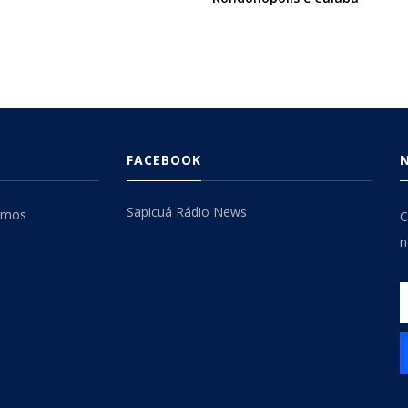
FACEBOOK
Sapicuá Rádio News
omos
C
n