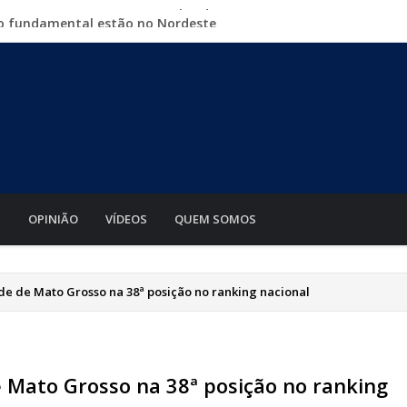
no fundamental estão no Nordeste
 crescer na indústria até 2035
é sábado a Expolucas em Lucas do Rio Verde
 piso mínimo do frete é sancionada
o Guia com shows, rodeio e parque de diversões
S
OPINIÃO
VÍDEOS
QUEM SOMOS
e de Mato Grosso na 38ª posição no ranking nacional
 Mato Grosso na 38ª posição no ranking