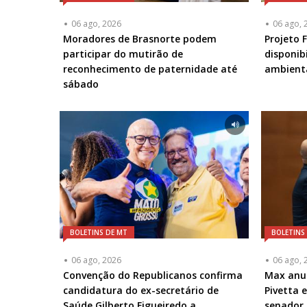
06 ago, 2026
06 ago, 
Moradores de Brasnorte podem
Projeto 
participar do mutirão de
disponib
reconhecimento de paternidade até
ambient
sábado
BOLETINS DE MT
BOLETINS
06 ago, 2026
06 ago, 
Convenção do Republicanos confirma
Max anu
candidatura do ex-secretário de
Pivetta 
Saúde Gilberto Figueiredo a
senador