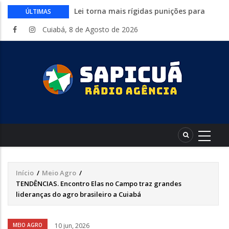
Lei torna mais rígidas punições para
ÚLTIMAS
crimes digitais contra menores
Cuiabá, 8 de Agosto de 2026
CAIXA e iFood facilitam financiamento
de motos e bicicletas elétricas para
entregadores
Circuito Fazenda Rosa estreia na
Exposul com imersão de mulheres nas
atividades do agronegócio
Várzea Grande oferece mais de 500
vagas de emprego em mutirão nesta
sexta-feira
Começa nesta sexta-feira em Cuiabá o
Mato Grosso AgroFestival, com rodeio e
shows nacionais
Início
/
Meio Agro
/
Trilha
TENDÊNCIAS. Encontro Elas no Campo traz grandes
de
lideranças do agro brasileiro a Cuiabá
navegação
Áudio
MEIO AGRO
10 jun, 2026