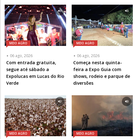
MEIO AGRO
MEIO AGRO
06 ago, 2026
06 ago, 2026
Com entrada gratuita,
Começa nesta quinta-
segue até sábado a
feira a Expo Guia com
Expolucas em Lucas do Rio
shows, rodeio e parque de
Verde
diversões
MEIO AGRO
MEIO AGRO