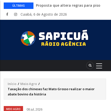
Proposta que altera regras para piso
ÚLTIMAS
mínimo do frete é sancionada
Cuiabá, 6 de Agosto de 2026
Começa nesta quinta-feira a Expo Guia
com shows, rodeio e parque de diversões
Ideb: todas as cidades nota 10 no
fundamental estão no Nordeste
Conheça 16 profissões que devem crescer
na indústria até 2035
Com entrada gratuita, segue até
sábado a Expolucas em Lucas do Rio
Verde
Início
/
Meio Agro
/
Trilha
Taxação dos chineses faz Mato Grosso realizar o maior
de
abate bovino da história
navegação
Áudio
MEIO AGRO
08 jul, 2026