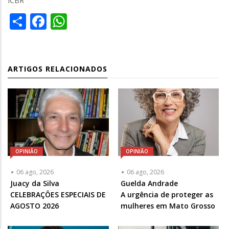
ICBR
Share
Facebook
WhatsApp
ARTIGOS RELACIONADOS
OPINIÃO
OPINIÃO
06 ago, 2026
06 ago, 2026
Articulista
Juacy da Silva
Articulista
Guelda Andrade
ou
CELEBRAÇÕES ESPECIAIS DE
ou
A urgência de proteger as
Chamada
AGOSTO 2026
Chamada
mulheres em Mato Grosso
-
-
Opcional
Opcional