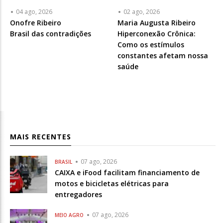
04 ago, 2026
02 ago, 2026
Articulista
Onofre Ribeiro
Articulista
Maria Augusta Ribeiro
ou
Brasil das contradições
ou
Hiperconexão Crônica:
Chamada
Chamada
Como os estímulos
-
-
constantes afetam nossa
Opcional
Opcional
saúde
MAIS RECENTES
07 ago, 2026
BRASIL
CAIXA e iFood facilitam financiamento de
motos e bicicletas elétricas para
entregadores
07 ago, 2026
MEIO AGRO