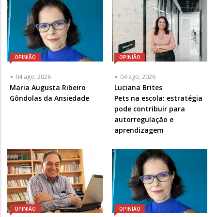
OPINIÃO
OPINIÃO
04 ago, 2026
04 ago, 2026
Articulista
Maria Augusta Ribeiro
Articulista
Luciana Brites
ou
Gôndolas da Ansiedade
ou
Pets na escola: estratégia
Chamada
Chamada
pode contribuir para
-
-
autorregulação e
Opcional
Opcional
aprendizagem
OPINIÃO
OPINIÃO