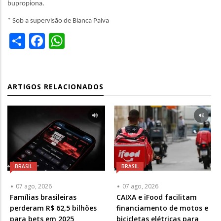
bupropiona.
* Sob a supervisão de Bianca Paiva
Share
Facebook
WhatsApp
ARTIGOS RELACIONADOS
BRASIL
BRASIL
07 ago, 2026
07 ago, 2026
Famílias brasileiras
CAIXA e iFood facilitam
perderam R$ 62,5 bilhões
financiamento de motos e
para bets em 2025
bicicletas elétricas para