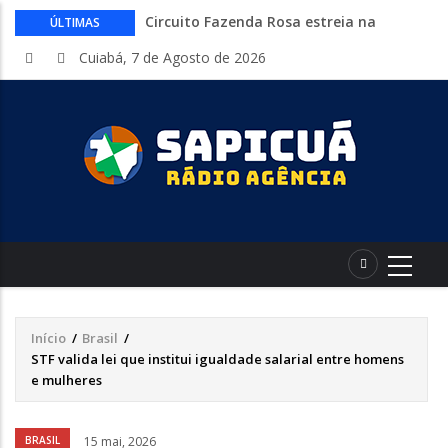
Circuito Fazenda Rosa estreia na
ÚLTIMAS
Exposul com imersão de mulheres nas
Cuiabá, 7 de Agosto de 2026
atividades do agronegócio
Várzea Grande oferece mais de 500
vagas de emprego em mutirão nesta
sexta-feira
Começa nesta sexta-feira em Cuiabá o
Mato Grosso AgroFestival, com rodeio e
shows nacionais
Lei torna mais rígidas punições para
crimes digitais contra menores
CAIXA e iFood facilitam financiamento
de motos e bicicletas elétricas para
entregadores
Início
/
Brasil
/
Trilha
STF valida lei que institui igualdade salarial entre homens
de
e mulheres
navegação
Áudio
BRASIL
15 mai, 2026