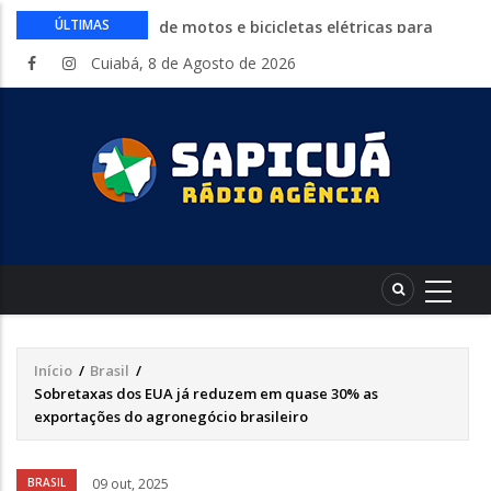
Circuito Fazenda Rosa estreia na
ÚLTIMAS
Exposul com imersão de mulheres nas
Cuiabá, 8 de Agosto de 2026
atividades do agronegócio
Várzea Grande oferece mais de 500
vagas de emprego em mutirão nesta
sexta-feira
Começa nesta sexta-feira em Cuiabá o
Mato Grosso AgroFestival, com rodeio e
shows nacionais
Lei torna mais rígidas punições para
crimes digitais contra menores
CAIXA e iFood facilitam financiamento
de motos e bicicletas elétricas para
entregadores
Início
/
Brasil
/
Trilha
Sobretaxas dos EUA já reduzem em quase 30% as
de
exportações do agronegócio brasileiro
navegação
Áudio
BRASIL
09 out, 2025