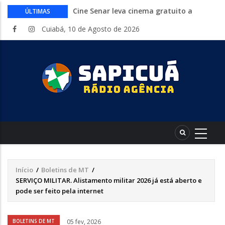
Cine Senar leva cinema gratuito a
ÚLTIMAS
municípios de Mato Grosso no mês de
Cuiabá, 10 de Agosto de 2026
agosto
Inep libera consulta aos locais de provas
do Encceja 2026. Exame 23 de agosto
Curso gratuito da Embrapa ensina a
montar hortas do plantio ao cultivo.
Inscrições abertas
Endividamento bate recorde mas
Desenrola 2.0 abre espaço para
reorganização financeira
HCanMT. Ministério da Saúde habilita
Hospital de Câncer para atendimento de
pacientes do SUS
Início
/
Boletins de MT
/
Trilha
SERVIÇO MILITAR. Alistamento militar 2026 já está aberto e
de
pode ser feito pela internet
navegação
Áudio
BOLETINS DE MT
05 fev, 2026