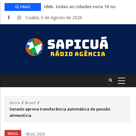
Ideb: todas as cidades nota 10 no
ÚLTIMAS
fundamental estão no Nordeste
Cuiabá, 6 de Agosto de 2026
Conheça 16 profissões que devem crescer
na indústria até 2035
Com entrada gratuita, segue até
sábado a Expolucas em Lucas do Rio
Verde
Proposta que altera regras para piso
mínimo do frete é sancionada
Começa nesta quinta-feira a Expo Guia
com shows, rodeio e parque de diversões
Início
/
Brasil
/
Trilha
Senado aprova transferência automática de pensão
de
alimentícia
navegação
Áudio
BRASIL
08 jul, 2026