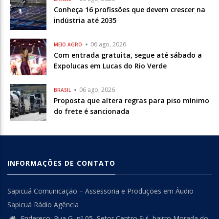
Conheça 16 profissões que devem crescer na
indústria até 2035
06 ago, 2026
MEIO AGRO
Com entrada gratuita, segue até sábado a
Expolucas em Lucas do Rio Verde
06 ago, 2026
BRASIL
Proposta que altera regras para piso mínimo
do frete é sancionada
INFORMAÇÕES DE CONTATO
Sapicuá Comunicação – Assessoria e Produções em Áudio
Sapicuá Rádio Agência
Endereço: Rua G, nº 05, Setor Centro Sul, bairro Morada do