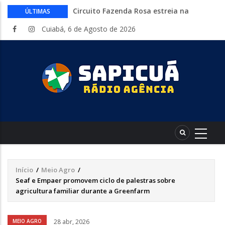
Circuito Fazenda Rosa estreia na
ÚLTIMAS
Exposul com imersão de mulheres nas
Cuiabá, 6 de Agosto de 2026
atividades do agronegócio
Várzea Grande oferece mais de 500
vagas de emprego em mutirão nesta
sexta-feira
Começa nesta sexta-feira em Cuiabá o
Mato Grosso AgroFestival, com rodeio e
shows nacionais
Lei torna mais rígidas punições para
crimes digitais contra menores
CAIXA e iFood facilitam financiamento
de motos e bicicletas elétricas para
entregadores
Início
/
Meio Agro
/
Trilha
Seaf e Empaer promovem ciclo de palestras sobre
de
agricultura familiar durante a Greenfarm
navegação
Áudio
MEIO AGRO
28 abr, 2026