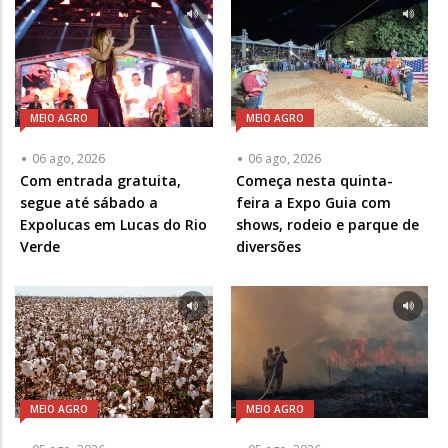
MEIO AGRO
MEIO AGRO
06 ago, 2026
06 ago, 2026
Com entrada gratuita,
Começa nesta quinta-
segue até sábado a
feira a Expo Guia com
Expolucas em Lucas do Rio
shows, rodeio e parque de
Verde
diversões
MEIO AGRO
MEIO AGRO